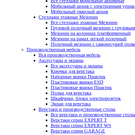
Все стеллажи мобильные архивные
Мобильный архив с электронным управ
Мобильный тяжелый архив
Стеллажи этажные Мезонин
Все стеллажи этажные Мезонин
Грузовой полочный мезонин с грузовым
Мезонин на колоннах платформенный
Мезонин на рамах легкий полочный
Полочный мезонин с самонесущей полк
Производственная мебель
Вся производственная мебель
Аксессуары и экраны
Все аксессуары и экраны
Крючки для верстака
Наборные ящики Практик
Пластиковые ящики ESD
Пластиковые ящики Практик
Полки для верстака
Шкафчики, блоки электророзеток
Экран для верстака
Верстаки и производственные столы
Все верстаки и производственные стол
Верстаки серии EXPERT T
Верстаки серии EXPERT WS
Верстаки серии GARAGE