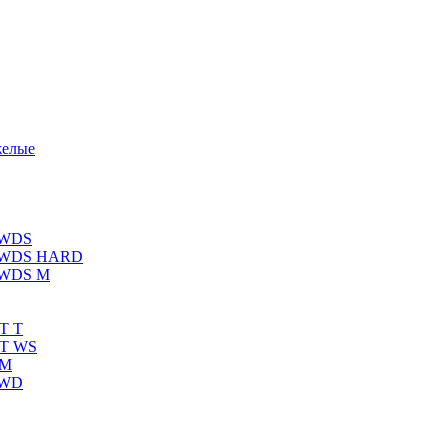
желые
 WDS
К WDS HARD
 WDS M
T T
RT WS
 M
 WD