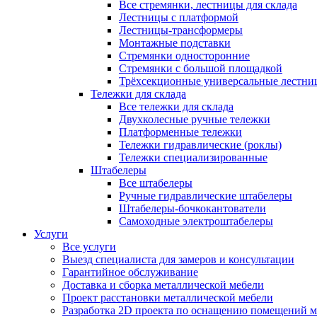
Все стремянки, лестницы для склада
Лестницы с платформой
Лестницы-трансформеры
Монтажные подставки
Стремянки односторонние
Стремянки с большой площадкой
Трёхсекционные универсальные лестни
Тележки для склада
Все тележки для склада
Двухколесные ручные тележки
Платформенные тележки
Тележки гидравлические (роклы)
Тележки специализированные
Штабелеры
Все штабелеры
Ручные гидравлические штабелеры
Штабелеры-бочкокантователи
Самоходные электроштабелеры
Услуги
Все услуги
Выезд специалиста для замеров и консультации
Гарантийное обслуживание
Доставка и сборка металлической мебели
Проект расстановки металлической мебели
Разработка 2D проекта по оснащению помещений 