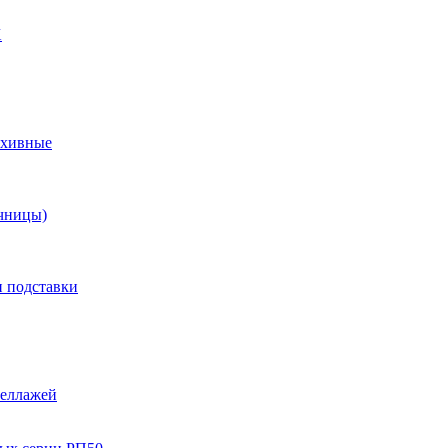
X
рхивные
чницы)
и подставки
теллажей