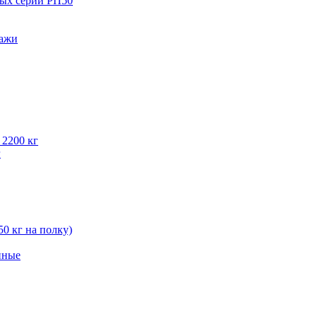
вых серии РП50
лажи
 2200 кг
г
50 кг на полку)
нные