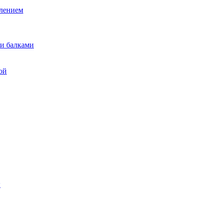
лением
и балками
ой
ы