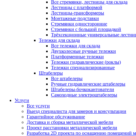
Все стремянки, лестницы для склада
Лестницы с платформой
Лестницы-трансформеры
Монтажные подставки
Стремянки односторонние
Стремянки с большой площадкой
Трёхсекционные универсальные лестни
Тележки для склада
Все тележки для склада
Двухколесные ручные тележки
Платформенные тележки
Тележки гидравлические (роклы)
Тележки специализированные
Штабелеры
Все штабелеры
Ручные гидравлические штабелеры
Штабелеры-бочкокантователи
Самоходные электроштабелеры
Услуги
Все услуги
Выезд специалиста для замеров и консультации
Гарантийное обслуживание
Доставка и сборка металлической мебели
Проект расстановки металлической мебели
Разработка 2D проекта по оснащению помещений 