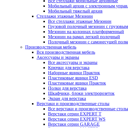
Все стеллажи мобильные архивные
Мобильный архив с электронным управ
Мобильный тяжелый архив
Стеллажи этажные Мезонин
Все стеллажи этажные Мезонин
Грузовой полочный мезонин с грузовым
Мезонин на колоннах платформенный
Мезонин на рамах легкий полочный
Полочный мезонин с самонесущей полк
Производственная мебель
Вся производственная мебель
Аксессуары и экраны
Все аксессуары и экраны
Крючки для верстака
Наборные ящики Практик
Пластиковые ящики ESD
Пластиковые ящики Практик
Полки для верстака
Шкафчики, блоки электророзеток
Экран для верстака
Верстаки и производственные столы
Все верстаки и производственные стол
Верстаки серии EXPERT T
Верстаки серии EXPERT WS
Верстаки серии GARAGE