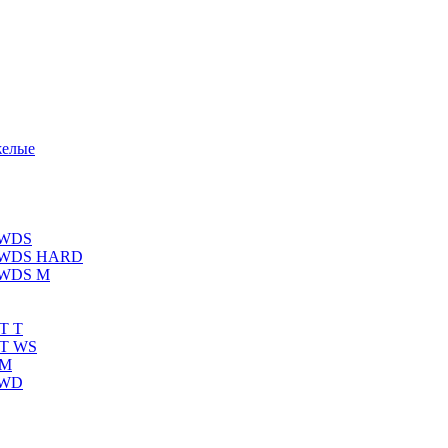
желые
 WDS
К WDS HARD
 WDS M
T T
RT WS
 M
 WD