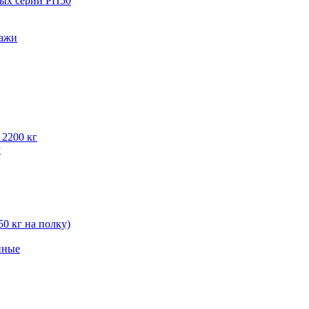
вых серии РП50
лажи
 2200 кг
г
50 кг на полку)
нные