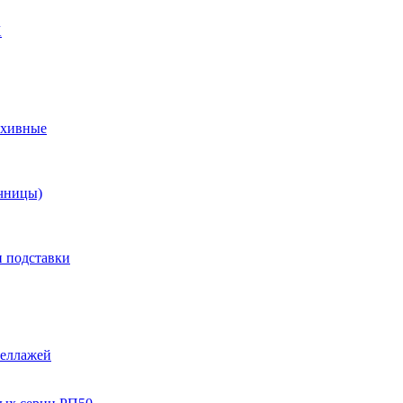
X
рхивные
чницы)
и подставки
теллажей