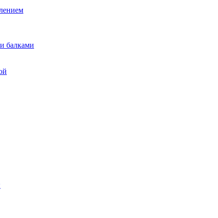
лением
и балками
ой
ы