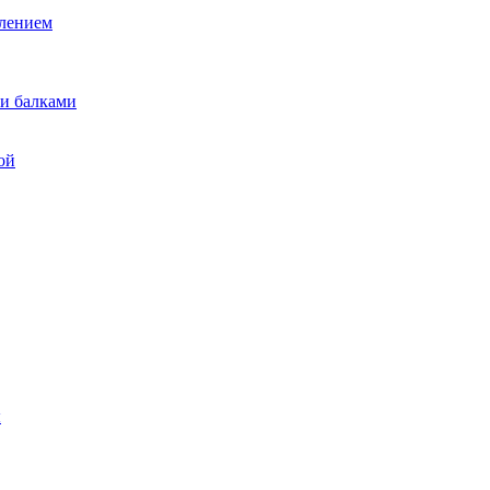
лением
и балками
ой
ы