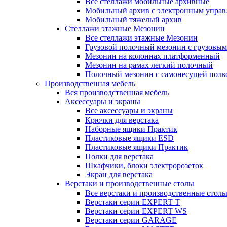
Все стеллажи мобильные архивные
Мобильный архив с электронным управ
Мобильный тяжелый архив
Стеллажи этажные Мезонин
Все стеллажи этажные Мезонин
Грузовой полочный мезонин с грузовым
Мезонин на колоннах платформенный
Мезонин на рамах легкий полочный
Полочный мезонин с самонесущей полк
Производственная мебель
Вся производственная мебель
Аксессуары и экраны
Все аксессуары и экраны
Крючки для верстака
Наборные ящики Практик
Пластиковые ящики ESD
Пластиковые ящики Практик
Полки для верстака
Шкафчики, блоки электророзеток
Экран для верстака
Верстаки и производственные столы
Все верстаки и производственные стол
Верстаки серии EXPERT T
Верстаки серии EXPERT WS
Верстаки серии GARAGE