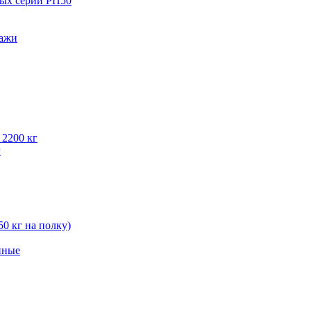
вых серии РП50
лажи
 2200 кг
г
50 кг на полку)
нные