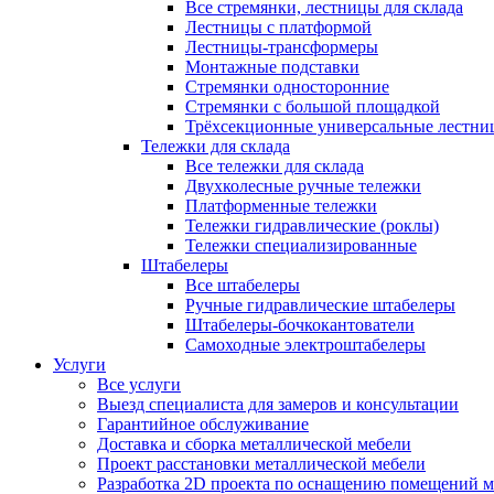
Все стремянки, лестницы для склада
Лестницы с платформой
Лестницы-трансформеры
Монтажные подставки
Стремянки односторонние
Стремянки с большой площадкой
Трёхсекционные универсальные лестни
Тележки для склада
Все тележки для склада
Двухколесные ручные тележки
Платформенные тележки
Тележки гидравлические (роклы)
Тележки специализированные
Штабелеры
Все штабелеры
Ручные гидравлические штабелеры
Штабелеры-бочкокантователи
Самоходные электроштабелеры
Услуги
Все услуги
Выезд специалиста для замеров и консультации
Гарантийное обслуживание
Доставка и сборка металлической мебели
Проект расстановки металлической мебели
Разработка 2D проекта по оснащению помещений 