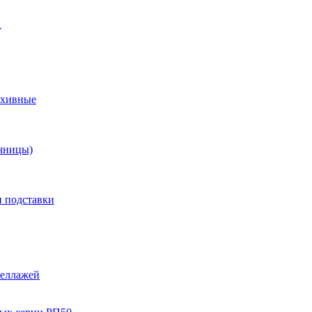
X
рхивные
чницы)
и подставки
теллажей