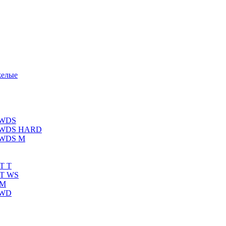
желые
 WDS
К WDS HARD
 WDS M
T T
RT WS
 M
 WD