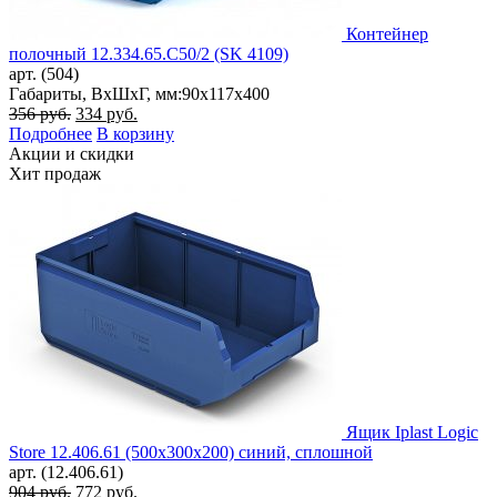
Контейнер
полочный 12.334.65.С50/2 (SK 4109)
арт. (504)
Габариты, ВxШxГ, мм:
90x117x400
Первоначальная
Текущая
356
руб.
334
руб.
цена
цена:
Подробнее
В корзину
составляла
334 руб..
Акции и скидки
356 руб..
Хит продаж
Ящик Iplast Logic
Store 12.406.61 (500х300х200) синий, сплошной
арт. (12.406.61)
Первоначальная
Текущая
904
руб.
772
руб.