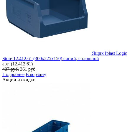
Ящик Iplast Logic
Store 12.412.61 (300х225х150) синий, сплошной
арт. (12.412.61)
Первоначальная
Текущая
407
руб.
361
руб.
цена
цена:
Подробнее
В корзину
составляла
361 руб..
Акции и скидки
407 руб..