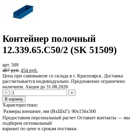
Контейнер полочный
12.339.65.С50/2 (SK 51509)
арт. 509
Первоначальная
Текущая
487
руб.
454
руб.
цена
цена:
Цена при самовывозе со склада в г. Красноярск. Доставка
составляла
454 руб..
рассчитывается индивидуально. Предложение ограничено
487 руб..
наличием. Акция до 31.08.2026
−
+
В корзину
Характеристики:
Размеры внешние, мм (ВxШxГ):
90x156x500
Предоставим персональный расчет
Оставьте контакты — мы
подберем оптимальный
вариант по цене и срокам поставки.