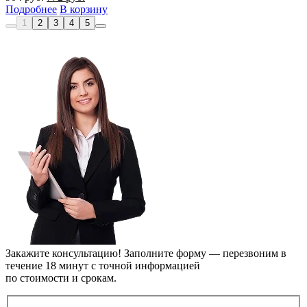
цена
цена:
Подробнее
В корзину
составляла
772 руб..
1
2
3
4
5
904 руб..
Закажите консультацию!
Заполните форму — перезвоним в
течение 18 минут с точной информацией
по стоимости и срокам.