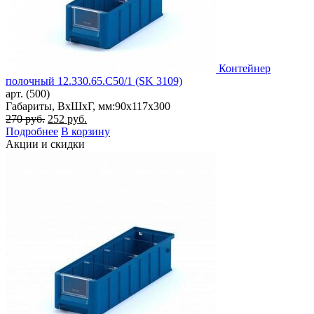
Контейнер
полочный 12.330.65.С50/1 (SK 3109)
арт. (500)
Габариты, ВxШxГ, мм:
90x117x300
Первоначальная
Текущая
270
руб.
252
руб.
цена
цена:
Подробнее
В корзину
составляла
252 руб..
Акции и скидки
270 руб..