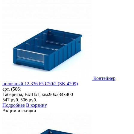
435 руб..
Контейнер
полочный 12.336.65.С50/2 (SK 4209)
арт. (506)
Габариты, ВxШxГ, мм:
90x234x400
Первоначальная
Текущая
547
руб.
506
руб.
цена
цена:
Подробнее
В корзину
составляла
506 руб..
Акции и скидки
547 руб..