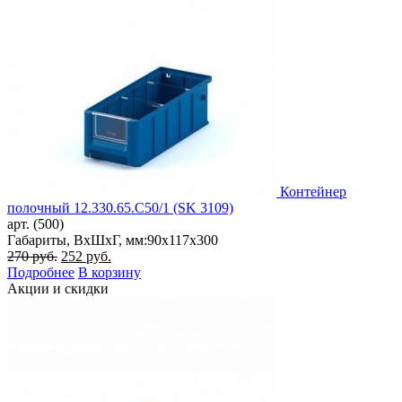
Контейнер
полочный 12.330.65.С50/1 (SK 3109)
арт. (500)
Габариты, ВxШxГ, мм:
90x117x300
Первоначальная
Текущая
270
руб.
252
руб.
цена
цена:
Подробнее
В корзину
составляла
252 руб..
Акции и скидки
270 руб..