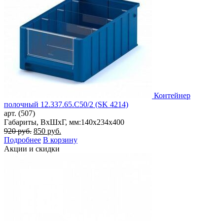
Контейнер
полочный 12.337.65.С50/2 (SK 4214)
арт. (507)
Габариты, ВxШxГ, мм:
140x234x400
Первоначальная
Текущая
920
руб.
850
руб.
цена
цена:
Подробнее
В корзину
составляла
850 руб..
Акции и скидки
920 руб..