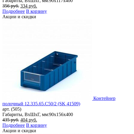
Габариты, ВxШxГ, мм:
90x117x400
Первоначальная
Текущая
356
руб.
334
руб.
цена
цена:
Подробнее
В корзину
составляла
334 руб..
Акции и скидки
356 руб..
Контейнер
полочный 12.335.65.С50/2 (SK 41509)
арт. (505)
Габариты, ВxШxГ, мм:
90x156x400
Первоначальная
Текущая
435
руб.
404
руб.
цена
цена:
Подробнее
В корзину
составляла
404 руб..
Акции и скидки