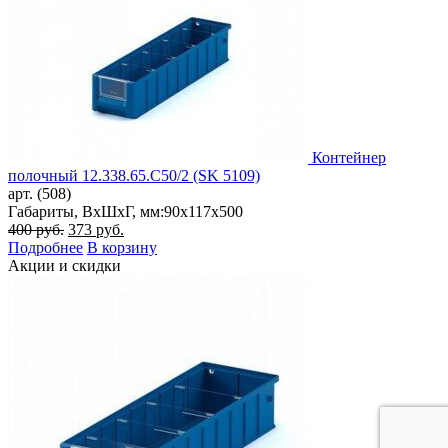
Контейнер
полочный 12.338.65.С50/2 (SK 5109)
арт. (508)
Габариты, ВxШxГ, мм:
90x117x500
Первоначальная
Текущая
400
руб.
373
руб.
цена
цена:
Подробнее
В корзину
составляла
373 руб..
Акции и скидки
400 руб..