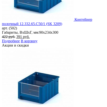
Контейнер
полочный 12.332.65.С50/1 (SK 3209)
арт. (502)
Габариты, ВxШxГ, мм:
90x234x300
Первоначальная
Текущая
422
руб.
391
руб.
цена
цена:
Подробнее
В корзину
составляла
391 руб..
Акции и скидки
422 руб..