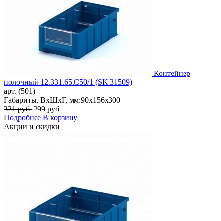
Контейнер
полочный 12.331.65.С50/1 (SK 31509)
арт. (501)
Габариты, ВxШxГ, мм:
90x156x300
Первоначальная
Текущая
321
руб.
299
руб.
цена
цена:
Подробнее
В корзину
составляла
299 руб..
Акции и скидки
321 руб..