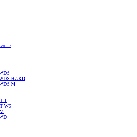
желые
 WDS
К WDS HARD
 WDS M
T T
RT WS
 M
 WD