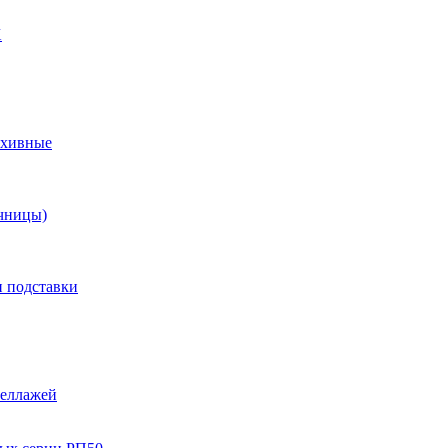
X
рхивные
чницы)
и подставки
теллажей