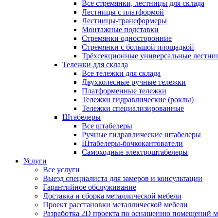
Все стремянки, лестницы для склада
Лестницы с платформой
Лестницы-трансформеры
Монтажные подставки
Стремянки односторонние
Стремянки с большой площадкой
Трёхсекционные универсальные лестни
Тележки для склада
Все тележки для склада
Двухколесные ручные тележки
Платформенные тележки
Тележки гидравлические (роклы)
Тележки специализированные
Штабелеры
Все штабелеры
Ручные гидравлические штабелеры
Штабелеры-бочкокантователи
Самоходные электроштабелеры
Услуги
Все услуги
Выезд специалиста для замеров и консультации
Гарантийное обслуживание
Доставка и сборка металлической мебели
Проект расстановки металлической мебели
Разработка 2D проекта по оснащению помещений 