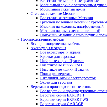
Все стеллажи мобильные архивные
Мобильный архив с электронным управ
Мобильный тяжелый архив
Стеллажи этажные Мезонин
Все стеллажи этажные Мезонин
Грузовой полочный мезонин с грузовым
Мезонин на колоннах платформенный
Мезонин на рамах легкий полочный
Полочный мезонин с самонесущей полк
Производственная мебель
Вся производственная мебель
Аксессуары и экраны
Все аксессуары и экраны
Крючки для верстака
Наборные ящики Практик
Пластиковые ящики ESD
Пластиковые ящики Практик
Полки для верстака
Шкафчики, блоки электророзеток
Экран для верстака
Верстаки и производственные столы
Все верстаки и производственные стол
Верстаки серии EXPERT T
Верстаки серии EXPERT WS
Верстаки серии GARAGE