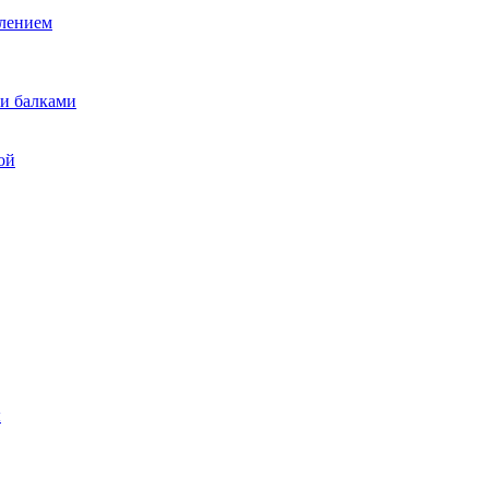
лением
и балками
ой
ы