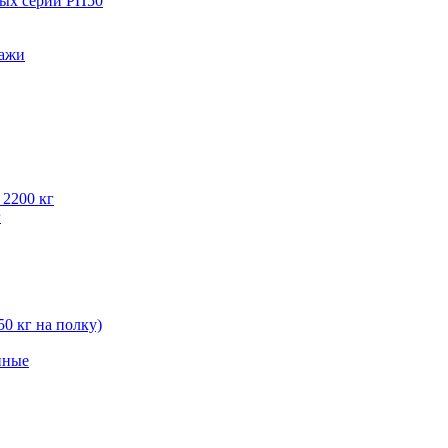
вых серии РП50
лажи
 2200 кг
г
50 кг на полку)
нные