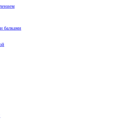
лением
и балками
ой
ы