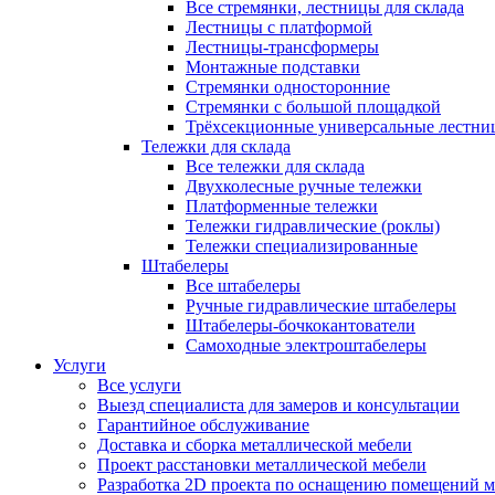
Все стремянки, лестницы для склада
Лестницы с платформой
Лестницы-трансформеры
Монтажные подставки
Стремянки односторонние
Стремянки с большой площадкой
Трёхсекционные универсальные лестни
Тележки для склада
Все тележки для склада
Двухколесные ручные тележки
Платформенные тележки
Тележки гидравлические (роклы)
Тележки специализированные
Штабелеры
Все штабелеры
Ручные гидравлические штабелеры
Штабелеры-бочкокантователи
Самоходные электроштабелеры
Услуги
Все услуги
Выезд специалиста для замеров и консультации
Гарантийное обслуживание
Доставка и сборка металлической мебели
Проект расстановки металлической мебели
Разработка 2D проекта по оснащению помещений 