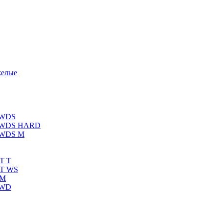
желые
 WDS
К WDS HARD
 WDS M
T T
RT WS
 M
 WD