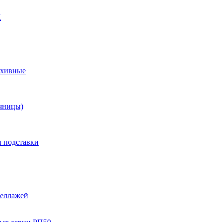
X
рхивные
чницы)
и подставки
теллажей