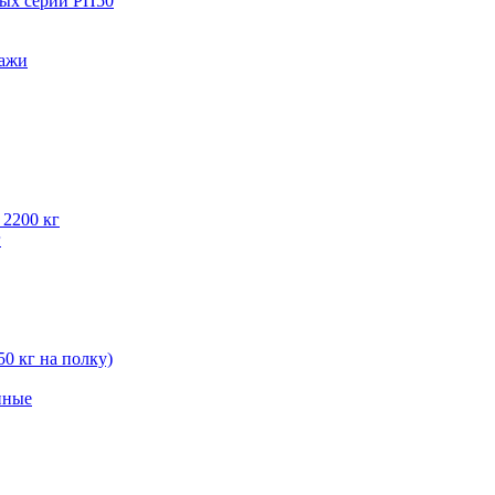
вых серии РП50
лажи
 2200 кг
г
50 кг на полку)
нные