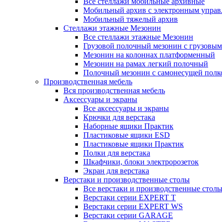
Все стеллажи мобильные архивные
Мобильный архив с электронным управ
Мобильный тяжелый архив
Стеллажи этажные Мезонин
Все стеллажи этажные Мезонин
Грузовой полочный мезонин с грузовым
Мезонин на колоннах платформенный
Мезонин на рамах легкий полочный
Полочный мезонин с самонесущей полк
Производственная мебель
Вся производственная мебель
Аксессуары и экраны
Все аксессуары и экраны
Крючки для верстака
Наборные ящики Практик
Пластиковые ящики ESD
Пластиковые ящики Практик
Полки для верстака
Шкафчики, блоки электророзеток
Экран для верстака
Верстаки и производственные столы
Все верстаки и производственные стол
Верстаки серии EXPERT T
Верстаки серии EXPERT WS
Верстаки серии GARAGE