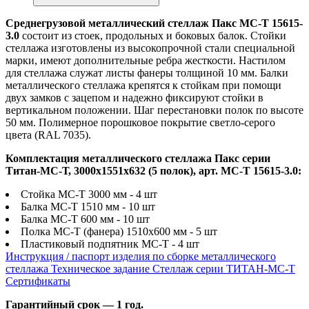
Среднегрузовой металлический стеллаж Пакс МС-Т 15615-
3.0
состоит из стоек, продольных и боковых балок. Стойки
стеллажа изготовлены из высокопрочной стали специальной
марки, имеют дополнительные ребра жесткости. Настилом
для стеллажа служат листы фанеры толщиной 10 мм. Балки
металлического стеллажа крепятся к стойкам при помощи
двух замков с зацепом и надежно фиксируют стойки в
вертикальном положении. Шаг перестановки полок по высоте
50 мм. Полимерное порошковое покрытие светло-серого
цвета (RAL 7035).
Комплектация металлического стеллажа Пакс серии
Титан-МС-Т, 3000x1551x632 (5 полок), арт. МС-Т 15615-3.0:
Стойка МС-Т 3000 мм - 4 шт
Балка МС-Т 1510 мм - 10 шт
Балка МС-Т 600 мм - 10 шт
Полка МС-Т (фанера) 1510х600 мм - 5 шт
Пластиковый подпятник МС-Т - 4 шт
Инструкция / паспорт изделия по сборке металлического
стеллажа
Техническое задание Стеллаж серии ТИТАН-МС-Т
Сертификаты
Гарантийный срок — 1 год.