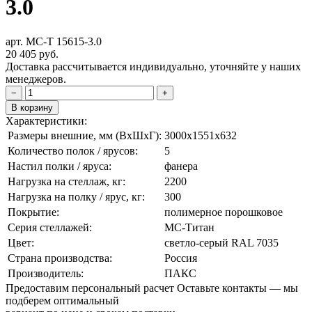
3.0
арт. МС-Т 15615-3.0
20 405
руб.
Доставка рассчитывается индивидуально, уточняйте у наших
менеджеров.
−
+
В корзину
Характеристики:
Размеры внешние, мм (ВxШxГ):
3000x1551x632
Количество полок / ярусов:
5
Настил полки / яруса:
фанера
Нагрузка на стеллаж, кг:
2200
Нагрузка на полку / ярус, кг:
300
Покрытие:
полимерное порошковое
Серия стеллажей:
МС-Титан
Цвет:
cветло-серый RAL 7035
Страна производства:
Россия
Производитель:
ПАКС
Предоставим персональный расчет
Оставьте контакты — мы
подберем оптимальный