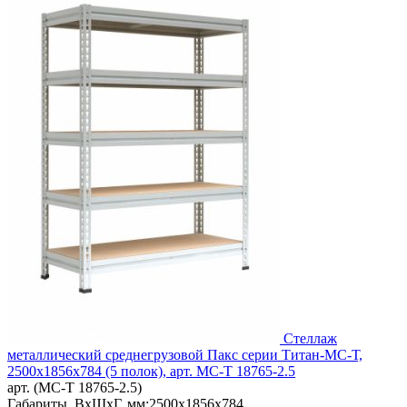
Стеллаж
металлический среднегрузовой Пакс серии Титан-МС-Т,
2500x1856x784 (5 полок), арт. МС-Т 18765-2.5
арт. (МС-Т 18765-2.5)
Габариты, ВxШxГ, мм:
2500x1856x784