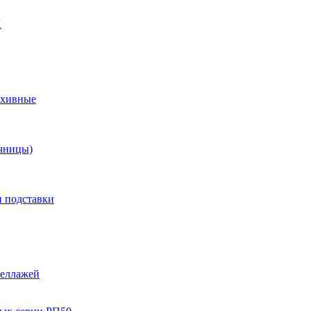
X
рхивные
чницы)
и подставки
теллажей