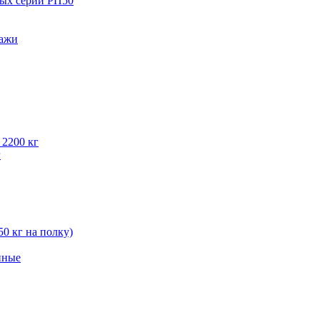
вых серии РП50
лажи
 2200 кг
г
50 кг на полку)
нные