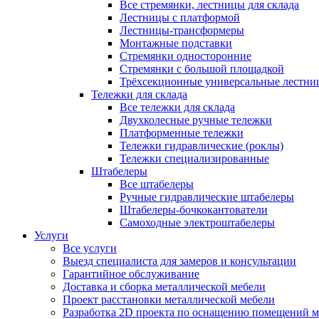
Все стремянки, лестницы для склада
Лестницы с платформой
Лестницы-трансформеры
Монтажные подставки
Стремянки односторонние
Стремянки с большой площадкой
Трёхсекционные универсальные лестни
Тележки для склада
Все тележки для склада
Двухколесные ручные тележки
Платформенные тележки
Тележки гидравлические (роклы)
Тележки специализированные
Штабелеры
Все штабелеры
Ручные гидравлические штабелеры
Штабелеры-бочкокантователи
Самоходные электроштабелеры
Услуги
Все услуги
Выезд специалиста для замеров и консультации
Гарантийное обслуживание
Доставка и сборка металлической мебели
Проект расстановки металлической мебели
Разработка 2D проекта по оснащению помещений 