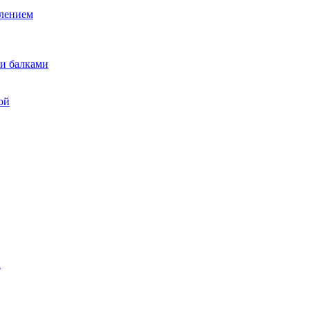
лением
и балками
ой
ы