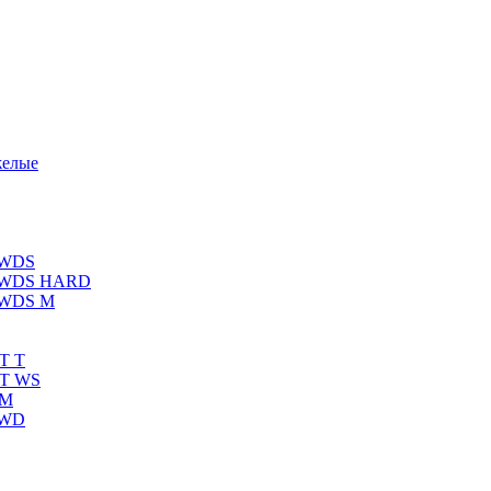
желые
 WDS
К WDS HARD
 WDS M
T T
RT WS
 M
 WD