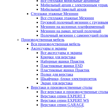
Все стеллажи мобильные архивные
Мобильный архив с электронным управ
Мобильный тяжелый архив
Стеллажи этажные Мезонин
Все стеллажи этажные Мезонин
Грузовой полочный мезонин с грузовым
Мезонин на колоннах платформенный
Мезонин на рамах легкий полочный
Полочный мезонин с самонесущей полк
Производственная мебель
Вся производственная мебель
Аксессуары и экраны
Все аксессуары и экраны
Крючки для верстака
Наборные ящики Практик
Пластиковые ящики ESD
Пластиковые ящики Практик
Полки для верстака
Шкафчики, блоки электророзеток
Экран для верстака
Верстаки и производственные столы
Все верстаки и производственные стол
Верстаки серии EXPERT T
Верстаки серии EXPERT WS
Верстаки серии GARAGE