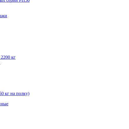
вых серии РП50
лажи
 2200 кг
г
50 кг на полку)
нные