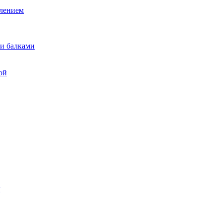
лением
и балками
ой
ы