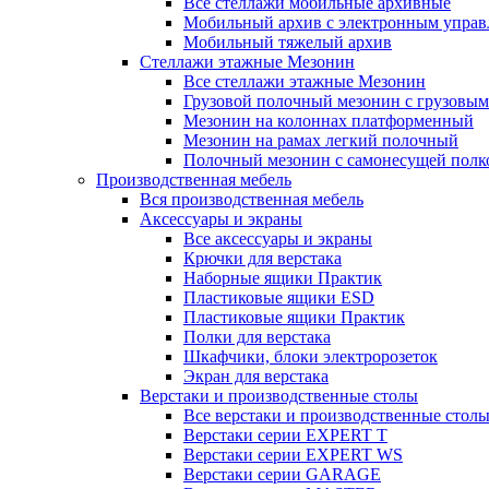
Все стеллажи мобильные архивные
Мобильный архив с электронным управ
Мобильный тяжелый архив
Стеллажи этажные Мезонин
Все стеллажи этажные Мезонин
Грузовой полочный мезонин с грузовым
Мезонин на колоннах платформенный
Мезонин на рамах легкий полочный
Полочный мезонин с самонесущей полк
Производственная мебель
Вся производственная мебель
Аксессуары и экраны
Все аксессуары и экраны
Крючки для верстака
Наборные ящики Практик
Пластиковые ящики ESD
Пластиковые ящики Практик
Полки для верстака
Шкафчики, блоки электророзеток
Экран для верстака
Верстаки и производственные столы
Все верстаки и производственные стол
Верстаки серии EXPERT T
Верстаки серии EXPERT WS
Верстаки серии GARAGE