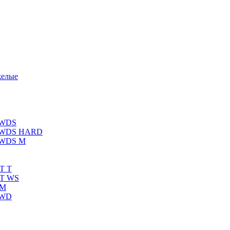
желые
 WDS
К WDS HARD
 WDS M
T T
RT WS
 M
 WD