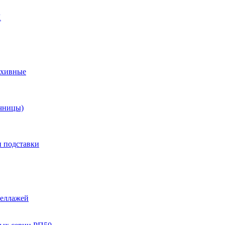
X
рхивные
чницы)
и подставки
теллажей