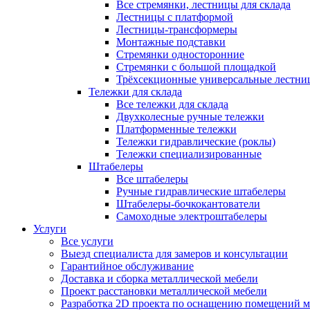
Все стремянки, лестницы для склада
Лестницы с платформой
Лестницы-трансформеры
Монтажные подставки
Стремянки односторонние
Стремянки с большой площадкой
Трёхсекционные универсальные лестни
Тележки для склада
Все тележки для склада
Двухколесные ручные тележки
Платформенные тележки
Тележки гидравлические (роклы)
Тележки специализированные
Штабелеры
Все штабелеры
Ручные гидравлические штабелеры
Штабелеры-бочкокантователи
Самоходные электроштабелеры
Услуги
Все услуги
Выезд специалиста для замеров и консультации
Гарантийное обслуживание
Доставка и сборка металлической мебели
Проект расстановки металлической мебели
Разработка 2D проекта по оснащению помещений 