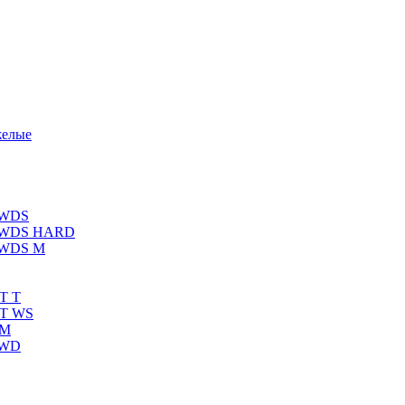
желые
 WDS
К WDS HARD
 WDS M
T T
RT WS
 M
 WD