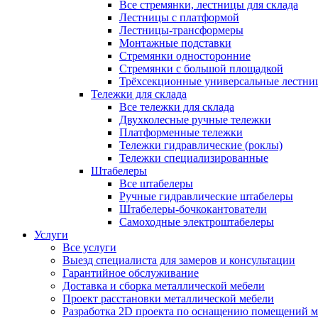
Все стремянки, лестницы для склада
Лестницы с платформой
Лестницы-трансформеры
Монтажные подставки
Стремянки односторонние
Стремянки с большой площадкой
Трёхсекционные универсальные лестни
Тележки для склада
Все тележки для склада
Двухколесные ручные тележки
Платформенные тележки
Тележки гидравлические (роклы)
Тележки специализированные
Штабелеры
Все штабелеры
Ручные гидравлические штабелеры
Штабелеры-бочкокантователи
Самоходные электроштабелеры
Услуги
Все услуги
Выезд специалиста для замеров и консультации
Гарантийное обслуживание
Доставка и сборка металлической мебели
Проект расстановки металлической мебели
Разработка 2D проекта по оснащению помещений 