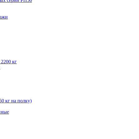
вых серии РП50
лажи
 2200 кг
г
50 кг на полку)
нные