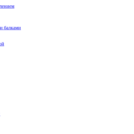
лением
и балками
ой
ы