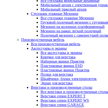
Все стеллажи мобильные архивные
Мобильный архив с электронным управ
Мобильный тяжелый архив
Стеллажи этажные Мезонин
Все стеллажи этажные Мезонин
Грузовой полочный мезонин с грузовым
Мезонин на колоннах платформенный
Мезонин на рамах легкий полочный
Полочный мезонин с самонесущей полк
Производственная мебель
Вся производственная мебель
Аксессуары и экраны
Все аксессуары и экраны
Крючки для верстака
Наборные ящики Практик
Пластиковые ящики ESD
Пластиковые ящики Практик
Полки для верстака
Шкафчики, блоки электророзеток
Экран для верстака
Верстаки и производственные столы
Все верстаки и производственные стол
Верстаки серии EXPERT T
Верстаки серии EXPERT WS
Верстаки серии GARAGE