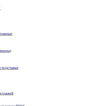
X
рхивные
чницы)
и подставки
теллажей