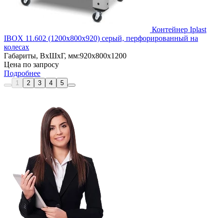
Контейнер Iplast
IBOX 11.602 (1200х800х920) серый, перфорированный на
колесах
Габариты, ВxШxГ, мм:
920x800x1200
Цена по запросу
Подробнее
1
2
3
4
5