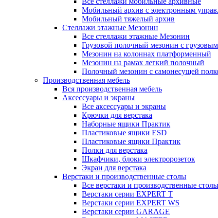
Все стеллажи мобильные архивные
Мобильный архив с электронным управ
Мобильный тяжелый архив
Стеллажи этажные Мезонин
Все стеллажи этажные Мезонин
Грузовой полочный мезонин с грузовым
Мезонин на колоннах платформенный
Мезонин на рамах легкий полочный
Полочный мезонин с самонесущей полк
Производственная мебель
Вся производственная мебель
Аксессуары и экраны
Все аксессуары и экраны
Крючки для верстака
Наборные ящики Практик
Пластиковые ящики ESD
Пластиковые ящики Практик
Полки для верстака
Шкафчики, блоки электророзеток
Экран для верстака
Верстаки и производственные столы
Все верстаки и производственные стол
Верстаки серии EXPERT T
Верстаки серии EXPERT WS
Верстаки серии GARAGE