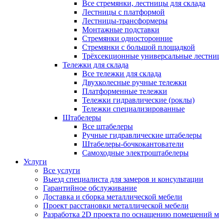
Все стремянки, лестницы для склада
Лестницы с платформой
Лестницы-трансформеры
Монтажные подставки
Стремянки односторонние
Стремянки с большой площадкой
Трёхсекционные универсальные лестни
Тележки для склада
Все тележки для склада
Двухколесные ручные тележки
Платформенные тележки
Тележки гидравлические (роклы)
Тележки специализированные
Штабелеры
Все штабелеры
Ручные гидравлические штабелеры
Штабелеры-бочкокантователи
Самоходные электроштабелеры
Услуги
Все услуги
Выезд специалиста для замеров и консультации
Гарантийное обслуживание
Доставка и сборка металлической мебели
Проект расстановки металлической мебели
Разработка 2D проекта по оснащению помещений 