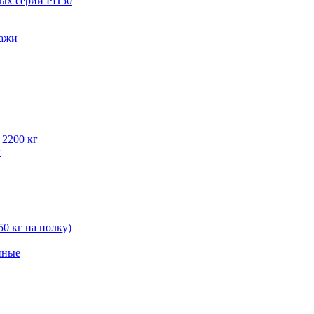
вых серии РП50
лажи
 2200 кг
г
50 кг на полку)
нные