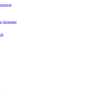
лением
и балками
ой
ы