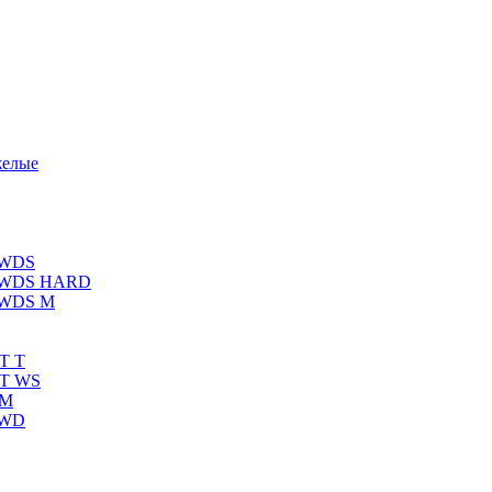
желые
 WDS
К WDS HARD
 WDS M
T T
RT WS
 M
 WD