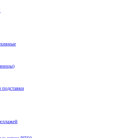
X
рхивные
чницы)
и подставки
теллажей