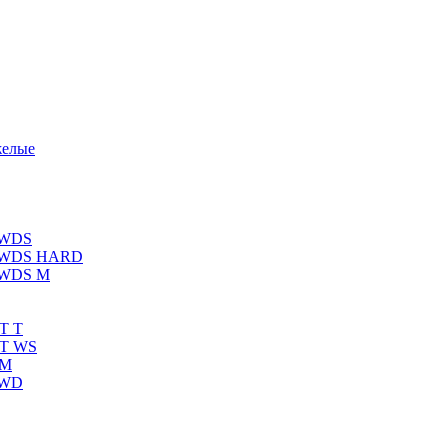
желые
 WDS
К WDS HARD
 WDS M
T T
RT WS
 M
 WD