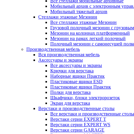
Все стеллажи мобильные архивные
Мобильный архив с электронным управ
Мобильный тяжелый архив
Стеллажи этажные Мезонин
Все стеллажи этажные Мезонин
Грузовой полочный мезонин с грузовым
Мезонин на колоннах платформенный
Мезонин на рамах легкий полочный
Полочный мезонин с самонесущей полк
Производственная мебель
Вся производственная мебель
Аксессуары и экраны
Все аксессуары и экраны
Крючки для верстака
Наборные ящики Практик
Пластиковые ящики ESD
Пластиковые ящики Практик
Полки для верстака
Шкафчики, блоки электророзеток
Экран для верстака
Верстаки и производственные столы
Все верстаки и производственные стол
Верстаки серии EXPERT T
Верстаки серии EXPERT WS
Верстаки серии GARAGE