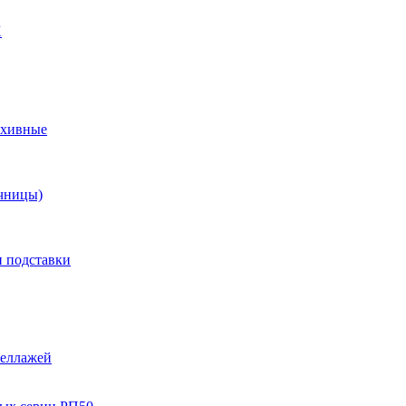
X
рхивные
чницы)
и подставки
теллажей