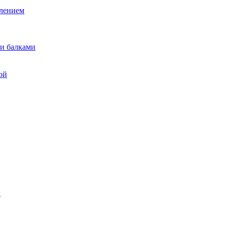
лением
и балками
ой
ы