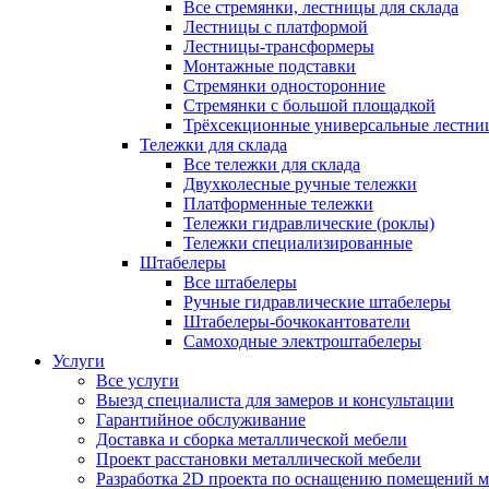
Все стремянки, лестницы для склада
Лестницы с платформой
Лестницы-трансформеры
Монтажные подставки
Стремянки односторонние
Стремянки с большой площадкой
Трёхсекционные универсальные лестни
Тележки для склада
Все тележки для склада
Двухколесные ручные тележки
Платформенные тележки
Тележки гидравлические (роклы)
Тележки специализированные
Штабелеры
Все штабелеры
Ручные гидравлические штабелеры
Штабелеры-бочкокантователи
Самоходные электроштабелеры
Услуги
Все услуги
Выезд специалиста для замеров и консультации
Гарантийное обслуживание
Доставка и сборка металлической мебели
Проект расстановки металлической мебели
Разработка 2D проекта по оснащению помещений 