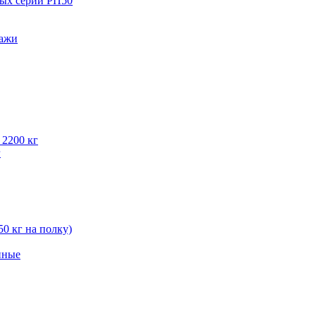
вых серии РП50
лажи
 2200 кг
г
50 кг на полку)
нные