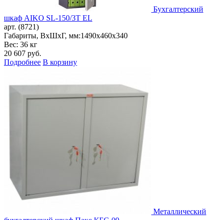
Бухгалтерский
шкаф AIKO SL-150/3Т EL
арт. (8721)
Габариты, ВxШxГ, мм:
1490x460x340
Вес: 36 кг
20 607
руб.
Подробнее
В корзину
Металлический