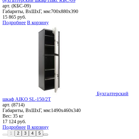
бухгалтерский шкаф Пакс КБС-09
арт. (КБС-09)
Габариты, ВxШxГ, мм:
700x880x390
15 865
руб.
Подробнее
В корзину
Бухгалтерский
шкаф AIKO SL-150/2Т
арт. (8714)
Габариты, ВxШxГ, мм:
1490x460x340
Вес: 35 кг
17 124
руб.
Подробнее
В корзину
1
2
3
4
5