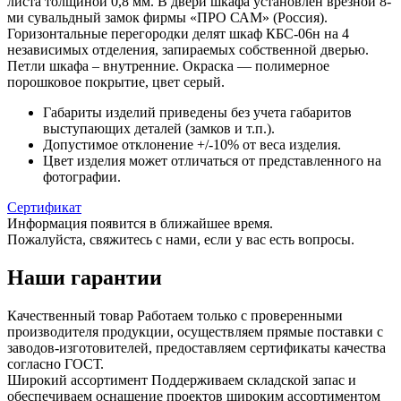
листа толщиной 0,8 мм. В двери шкафа установлен врезной 8-
ми сувальдный замок фирмы «ПРО САМ» (Россия).
Горизонтальные перегородки делят шкаф КБС-06н на 4
независимых отделения, запираемых собственной дверью.
Петли шкафа – внутренние. Окраска — полимерное
порошковое покрытие, цвет серый.
Габариты изделий приведены без учета габаритов
выступающих деталей (замков и т.п.).
Допустимое отклонение +/-10% от веса изделия.
Цвет изделия может отличаться от представленного на
фотографии.
Сертификат
Информация появится в ближайшее время.
Пожалуйста, свяжитесь с нами, если у вас есть вопросы.
Наши гарантии
Качественный товар
Работаем только с проверенными
производителя продукции, осуществляем прямые поставки с
заводов-изготовителей, предоставляем сертификаты качества
согласно ГОСТ.
Широкий ассортимент
Поддерживаем складской запас и
обеспечиваем оснащение проектов широким ассортиментом