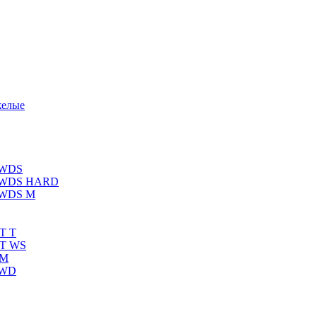
желые
 WDS
К WDS HARD
 WDS M
T T
RT WS
 M
 WD