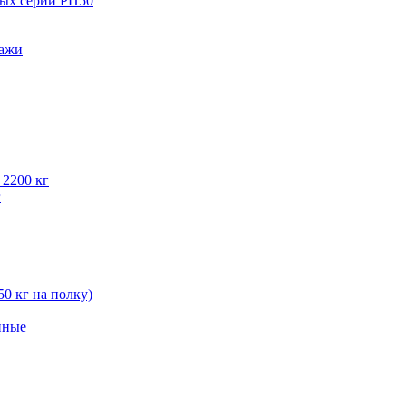
вых серии РП50
лажи
 2200 кг
г
50 кг на полку)
нные