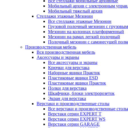
Все стеллажи мобильные архивные
Мобильный архив с электронным управ
Мобильный тяжелый архив
Стеллажи этажные Мезонин
Все стеллажи этажные Мезонин
Грузовой полочный мезонин с грузовым
Мезонин на колоннах платформенный
Мезонин на рамах легкий полочный
Полочный мезонин с самонесущей полк
Производственная мебель
Вся производственная мебель
Аксессуары и экраны
Все аксессуары и экраны
Крючки для верстака
Наборные ящики Практик
Пластиковые ящики ESD
Пластиковые ящики Практик
Полки для верстака
Шкафчики, блоки электророзеток
Экран для верстака
Верстаки и производственные столы
Все верстаки и производственные стол
Верстаки серии EXPERT T
Верстаки серии EXPERT WS
Верстаки серии GARAGE