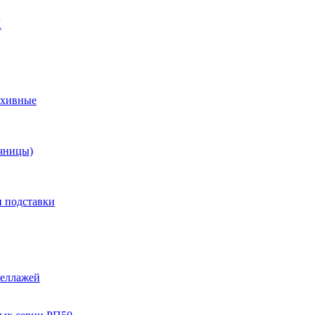
X
рхивные
чницы)
и подставки
теллажей