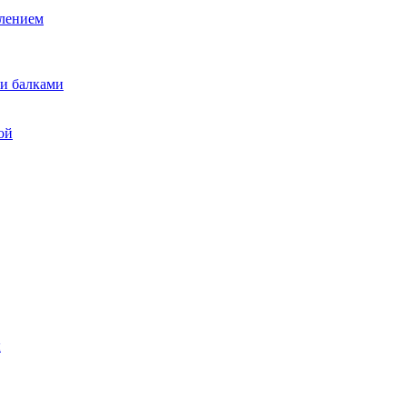
лением
и балками
ой
ы