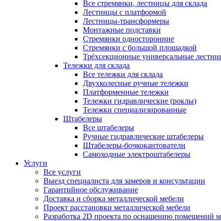
Все стремянки, лестницы для склада
Лестницы с платформой
Лестницы-трансформеры
Монтажные подставки
Стремянки односторонние
Стремянки с большой площадкой
Трёхсекционные универсальные лестни
Тележки для склада
Все тележки для склада
Двухколесные ручные тележки
Платформенные тележки
Тележки гидравлические (роклы)
Тележки специализированные
Штабелеры
Все штабелеры
Ручные гидравлические штабелеры
Штабелеры-бочкокантователи
Самоходные электроштабелеры
Услуги
Все услуги
Выезд специалиста для замеров и консультации
Гарантийное обслуживание
Доставка и сборка металлической мебели
Проект расстановки металлической мебели
Разработка 2D проекта по оснащению помещений 