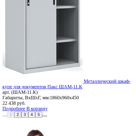
Металлический шкаф-
купе для документов Пакс ШАМ-11.К
арт. (ШАМ-11.К)
Габариты, ВxШxГ, мм:
1860x960x450
22 438
руб.
Подробнее
В корзину
1
2
3
4
5