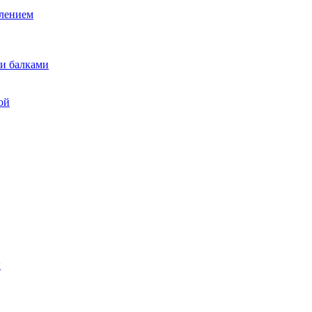
лением
и балками
ой
ы