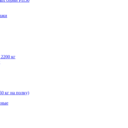
вых серии РП50
лажи
 2200 кг
г
50 кг на полку)
нные