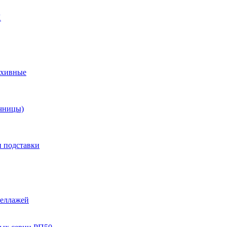
X
рхивные
чницы)
и подставки
теллажей