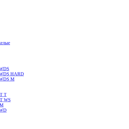
желые
 WDS
К WDS HARD
 WDS M
T T
RT WS
 M
 WD