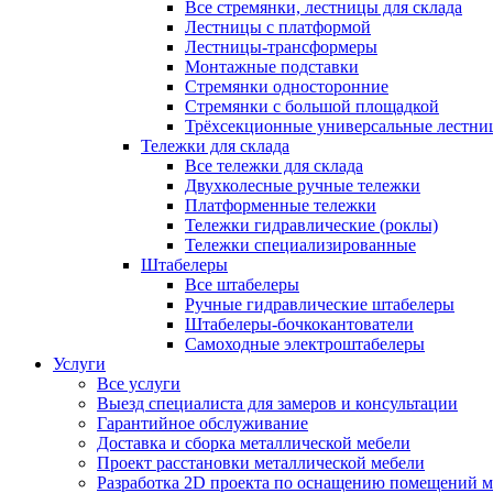
Все стремянки, лестницы для склада
Лестницы с платформой
Лестницы-трансформеры
Монтажные подставки
Стремянки односторонние
Стремянки с большой площадкой
Трёхсекционные универсальные лестни
Тележки для склада
Все тележки для склада
Двухколесные ручные тележки
Платформенные тележки
Тележки гидравлические (роклы)
Тележки специализированные
Штабелеры
Все штабелеры
Ручные гидравлические штабелеры
Штабелеры-бочкокантователи
Самоходные электроштабелеры
Услуги
Все услуги
Выезд специалиста для замеров и консультации
Гарантийное обслуживание
Доставка и сборка металлической мебели
Проект расстановки металлической мебели
Разработка 2D проекта по оснащению помещений 