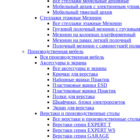
Все стеллажи мобильные архивные
Мобильный архив с электронным управ
Мобильный тяжелый архив
Стеллажи этажные Мезонин
Все стеллажи этажные Мезонин
Грузовой полочный мезонин с грузовым
Мезонин на колоннах платформенный
Мезонин на рамах легкий полочный
Полочный мезонин с самонесущей полк
Производственная мебель
Вся производственная мебель
Аксессуары и экраны
Все аксессуары и экраны
Крючки для верстака
Наборные ящики Практик
Пластиковые ящики ESD
Пластиковые ящики Практик
Полки для верстака
Шкафчики, блоки электророзеток
Экран для верстака
Верстаки и производственные столы
Все верстаки и производственные стол
Верстаки серии EXPERT T
Верстаки серии EXPERT WS
Верстаки серии GARAGE