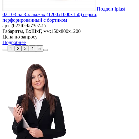
Поддон Iplast
02.103 на 3-х лыжах (1200х1000х150) серый,
перфорированный с бортиком
арт. (b22f0cfa73e7-1)
Габариты, ВxШxГ, мм:
150x800x1200
Цена по запросу
Подробнее
1
2
3
4
5