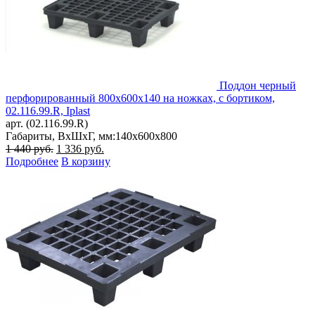
Поддон черный
перфорированный 800х600х140 на ножках, с бортиком,
02.116.99.R, Iplast
арт. (02.116.99.R)
Габариты, ВxШxГ, мм:
140x600x800
Первоначальная
Текущая
1 440
руб.
1 336
руб.
цена
цена:
Подробнее
В корзину
составляла
1
1
336 руб..
440 руб..