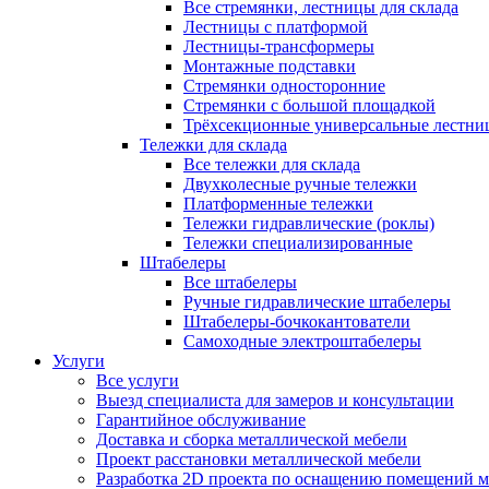
Все стремянки, лестницы для склада
Лестницы с платформой
Лестницы-трансформеры
Монтажные подставки
Стремянки односторонние
Стремянки с большой площадкой
Трёхсекционные универсальные лестни
Тележки для склада
Все тележки для склада
Двухколесные ручные тележки
Платформенные тележки
Тележки гидравлические (роклы)
Тележки специализированные
Штабелеры
Все штабелеры
Ручные гидравлические штабелеры
Штабелеры-бочкокантователи
Самоходные электроштабелеры
Услуги
Все услуги
Выезд специалиста для замеров и консультации
Гарантийное обслуживание
Доставка и сборка металлической мебели
Проект расстановки металлической мебели
Разработка 2D проекта по оснащению помещений 