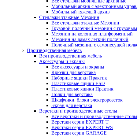
Все стеллажи мобильные архивные
Мобильный архив с электронным управ
Мобильный тяжелый архив
Стеллажи этажные Мезонин
Все стеллажи этажные Мезонин
Грузовой полочный мезонин с грузовым
Мезонин на колоннах платформенный
Мезонин на рамах легкий полочный
Полочный мезонин с самонесущей полк
Производственная мебель
Вся производственная мебель
Аксессуары и экраны
Все аксессуары и экраны
Крючки для верстака
Наборные ящики Практик
Пластиковые ящики ESD
Пластиковые ящики Практик
Полки для верстака
Шкафчики, блоки электророзеток
Экран для верстака
Верстаки и производственные столы
Все верстаки и производственные стол
Верстаки серии EXPERT T
Верстаки серии EXPERT WS
Верстаки серии GARAGE