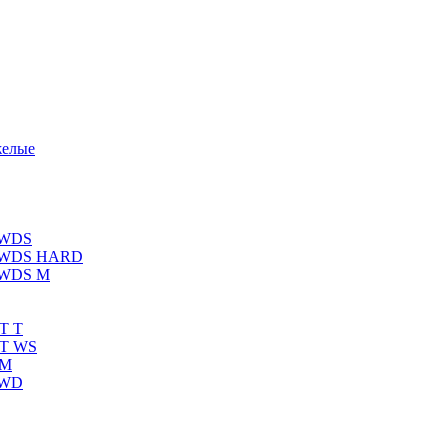
желые
 WDS
К WDS HARD
 WDS M
T T
RT WS
 M
 WD