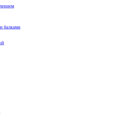
лением
и балками
ой
ы