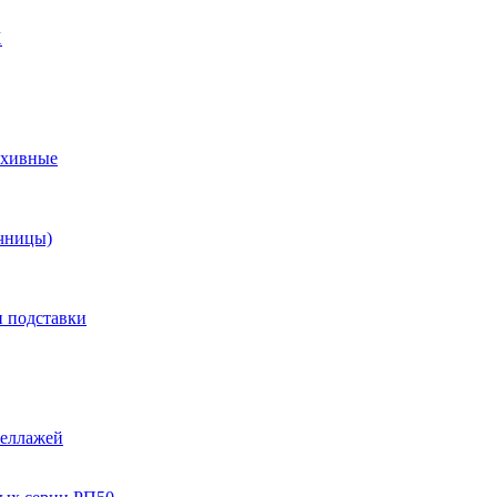
X
рхивные
чницы)
и подставки
теллажей