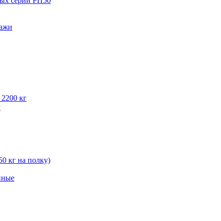
вых серии РП50
лажи
 2200 кг
г
50 кг на полку)
нные