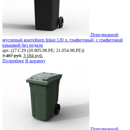
Передвижной
мусорный контейнер Iplast 120 л. графитовый, с графитовой
крышкой без педали
арт. (27.C29 (20.805.98.PE; 21.054.98.PE))
Первоначальная
Текущая
3 487
руб.
3 184
руб.
цена
цена:
Подробнее
В корзину
составляла
3
3
184 руб..
487 руб..
Передвижной