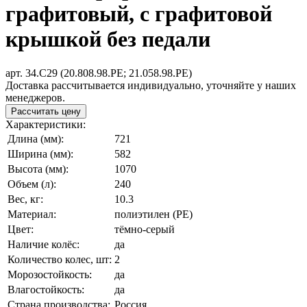
графитовый, с графитовой
крышкой без педали
арт. 34.C29 (20.808.98.PE; 21.058.98.РЕ)
Доставка рассчитывается индивидуально, уточняйте у наших
менеджеров.
Рассчитать цену
Характеристики:
Длина (мм):
721
Ширина (мм):
582
Высота (мм):
1070
Объем (л):
240
Вес, кг:
10.3
Материал:
полиэтилен (PE)
Цвет:
тёмно-серый
Наличие колёс:
да
Количество колес, шт:
2
Морозостойкость:
да
Влагостойкость:
да
Страна производства:
Россия