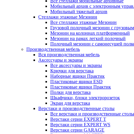
Все стеллажи мобильные архивные
Мобильный архив с электронным управ
Мобильный тяжелый архив
Стеллажи этажные Мезонин
Все стеллажи этажные Мезонин
Грузовой полочный мезонин с грузовым
Мезонин на колоннах платформенный
Мезонин на рамах легкий полочный
Полочный мезонин с самонесущей полк
Производственная мебель
Вся производственная мебель
Аксессуары и экраны
Все аксессуары и экраны
Крючки для верстака
Наборные ящики Практик
Пластиковые ящики ESD
Пластиковые ящики Практик
Полки для верстака
Шкафчики, блоки электророзеток
Экран для верстака
Верстаки и производственные столы
Все верстаки и производственные стол
Верстаки серии EXPERT T
Верстаки серии EXPERT WS
Верстаки серии GARAGE