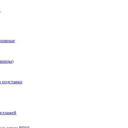
X
рхивные
чницы)
и подставки
теллажей