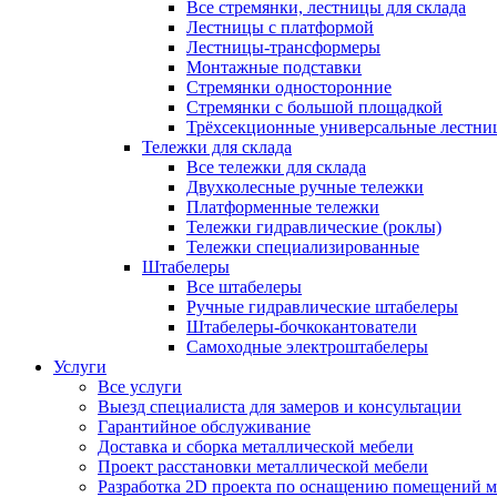
Все стремянки, лестницы для склада
Лестницы с платформой
Лестницы-трансформеры
Монтажные подставки
Стремянки односторонние
Стремянки с большой площадкой
Трёхсекционные универсальные лестни
Тележки для склада
Все тележки для склада
Двухколесные ручные тележки
Платформенные тележки
Тележки гидравлические (роклы)
Тележки специализированные
Штабелеры
Все штабелеры
Ручные гидравлические штабелеры
Штабелеры-бочкокантователи
Самоходные электроштабелеры
Услуги
Все услуги
Выезд специалиста для замеров и консультации
Гарантийное обслуживание
Доставка и сборка металлической мебели
Проект расстановки металлической мебели
Разработка 2D проекта по оснащению помещений 