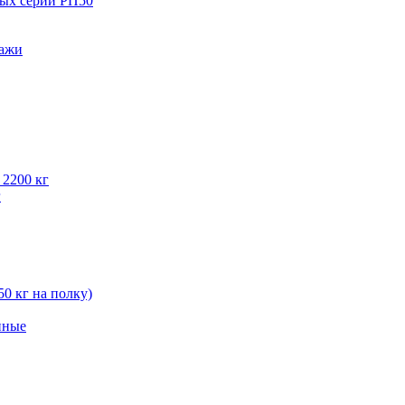
вых серии РП50
лажи
 2200 кг
г
50 кг на полку)
нные