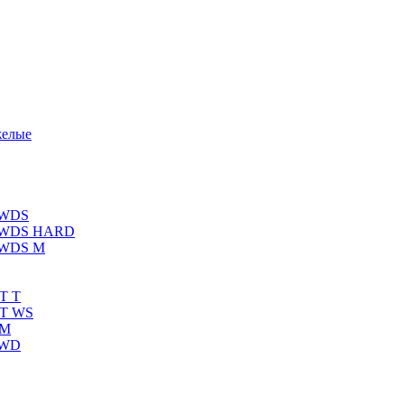
желые
 WDS
К WDS HARD
 WDS M
T T
RT WS
 M
 WD