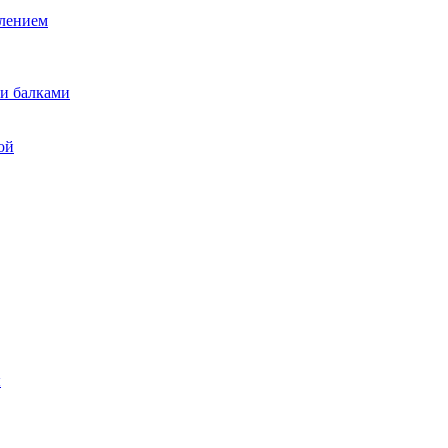
лением
и балками
ой
ы