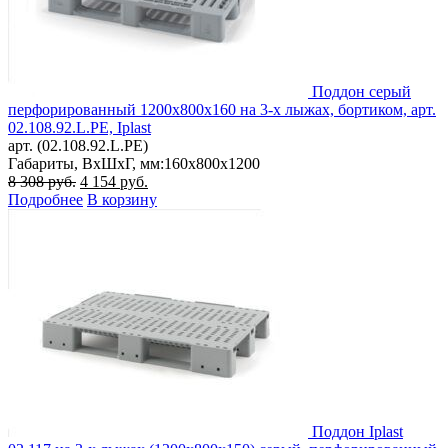
Поддон серый
перфорированный 1200х800х160 на 3-х лыжах, бортиком, арт.
02.108.92.L.PE, Iplast
арт. (02.108.92.L.PE)
Габариты, ВxШxГ, мм:
160x800x1200
Первоначальная
Текущая
8 308
руб.
4 154
руб.
цена
цена:
Подробнее
В корзину
составляла
4
8
154 руб..
308 руб..
Поддон Iplast