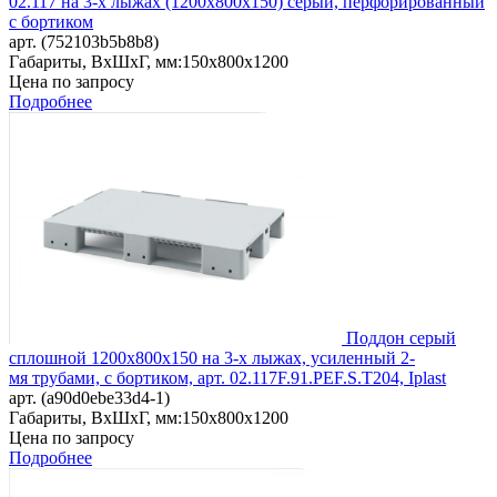
02.117 на 3-х лыжах (1200х800х150) серый, перфорированный
с бортиком
арт. (752103b5b8b8)
Габариты, ВxШxГ, мм:
150x800x1200
Цена по запросу
Подробнее
Поддон серый
сплошной 1200х800х150 на 3-х лыжах, усиленный 2-
мя трубами, с бортиком, арт. 02.117F.91.PEF.S.T204, Iplast
арт. (a90d0ebe33d4-1)
Габариты, ВxШxГ, мм:
150x800x1200
Цена по запросу
Подробнее