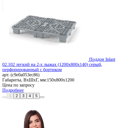
Поддон Iplast
02.102 легкий на 2-х лыжах (1200х800х140) серый,
перфорированный с бортиком
арт. (c9e0a053ec86)
Габариты, ВxШxГ, мм:
150x800x1200
Цена по запросу
Подробнее
1
2
3
4
5