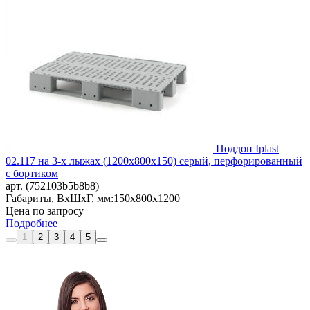
Поддон Iplast
02.117 на 3-х лыжах (1200х800х150) серый, перфорированный
с бортиком
арт. (752103b5b8b8)
Габариты, ВxШxГ, мм:
150x800x1200
Цена по запросу
Подробнее
1
2
3
4
5