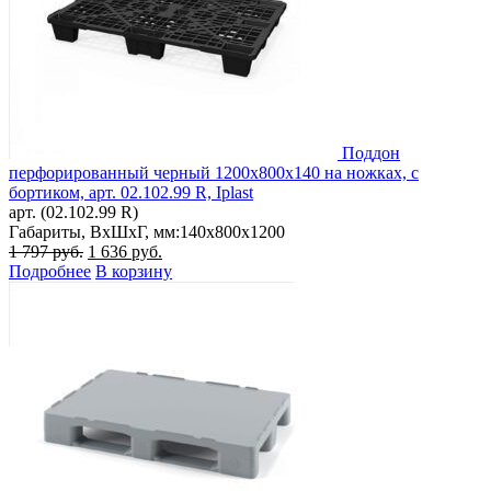
Поддон
перфорированный черный 1200х800х140 на ножках, с
бортиком, арт. 02.102.99 R, Iplast
арт. (02.102.99 R)
Габариты, ВxШxГ, мм:
140x800x1200
Первоначальная
Текущая
1 797
руб.
1 636
руб.
цена
цена:
Подробнее
В корзину
составляла
1
1
636 руб..
797 руб..