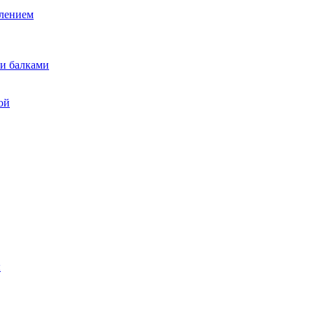
лением
и балками
ой
ы