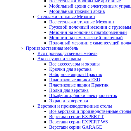
Все стеллажи мобильные архивные
Мобильный архив с электронным управ
Мобильный тяжелый архив
Стеллажи этажные Мезонин
Все стеллажи этажные Мезонин
Грузовой полочный мезонин с грузовым
Мезонин на колоннах платформенный
Мезонин на рамах легкий полочный
Полочный мезонин с самонесущей полк
Производственная мебель
Вся производственная мебель
Аксессуары и экраны
Все аксессуары и экраны
Крючки для верстака
Наборные ящики Практик
Пластиковые ящики ESD
Пластиковые ящики Практик
Полки для верстака
Шкафчики, блоки электророзеток
Экран для верстака
Верстаки и производственные столы
Все верстаки и производственные стол
Верстаки серии EXPERT T
Верстаки серии EXPERT WS
Верстаки серии GARAGE