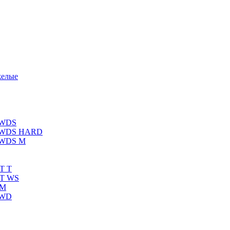
желые
 WDS
К WDS HARD
 WDS M
T T
RT WS
 M
 WD