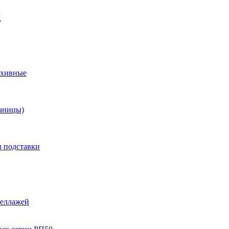
X
рхивные
чницы)
и подставки
теллажей