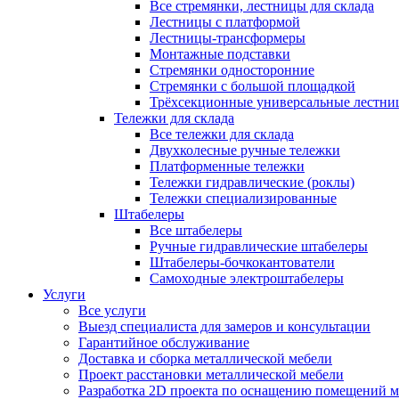
Все стремянки, лестницы для склада
Лестницы с платформой
Лестницы-трансформеры
Монтажные подставки
Стремянки односторонние
Стремянки с большой площадкой
Трёхсекционные универсальные лестни
Тележки для склада
Все тележки для склада
Двухколесные ручные тележки
Платформенные тележки
Тележки гидравлические (роклы)
Тележки специализированные
Штабелеры
Все штабелеры
Ручные гидравлические штабелеры
Штабелеры-бочкокантователи
Самоходные электроштабелеры
Услуги
Все услуги
Выезд специалиста для замеров и консультации
Гарантийное обслуживание
Доставка и сборка металлической мебели
Проект расстановки металлической мебели
Разработка 2D проекта по оснащению помещений 