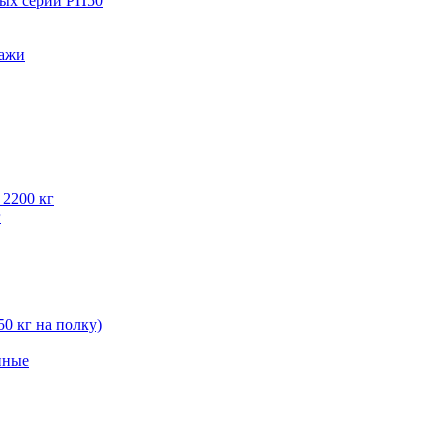
вых серии РП50
лажи
 2200 кг
г
50 кг на полку)
нные