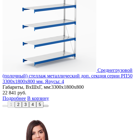
Cреднегрузовой
(полочный) стеллаж металлический доп. секция серии РП50
3300х1800х800 мм. Ярусы: 4
Габариты, ВxШxГ, мм:
3300x1800x800
22 841
руб.
Подробнее
В корзину
1
2
3
4
5