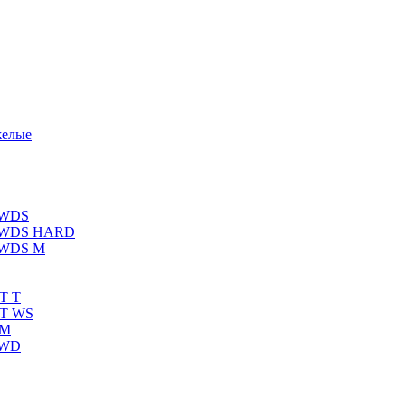
желые
 WDS
К WDS HARD
 WDS M
T T
RT WS
 M
 WD