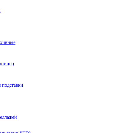
X
рхивные
чницы)
и подставки
теллажей