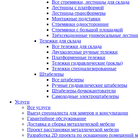
Все стремянки, лестницы для склада
Лестницы с платформой
Лестницы-трансформеры
Монтажные подставки
Стремянки односторонние
Стремянки с большой площадкой
Трёхсекционные универсальные лестни
Тележки для склада
Все тележки для склада
Двухколесные ручные тележки
Платформенные тележки
Тележки гидравлические (роклы)
Тележки специализированные
Штабелеры
Все штабелеры
Ручные гидравлические штабелеры
Штабелеры-бочкокантователи
Самоходные электроштабелеры
Услуги
Все услуги
Выезд специалиста для замеров и консультации
Гарантийное обслуживание
Доставка и сборка металлической мебели
Проект расстановки металлической мебели
Разработка 2D проекта по оснащению помещений 