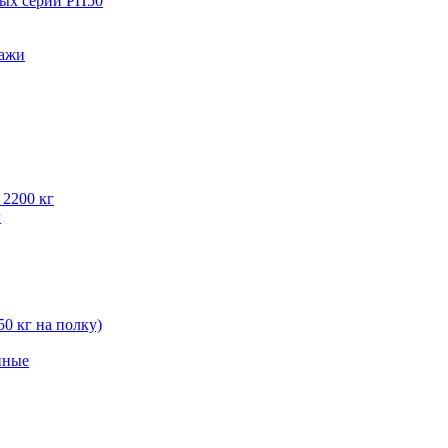
вых серии РП50
лажи
 2200 кг
г
50 кг на полку)
нные