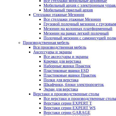
Все стеллажи мобильные архивные
Мобильный архив с электронным управ
Мобильный тяжелый архив
Стеллажи этажные Мезонин
Все стеллажи этажные Мезонин
Грузовой полочный мезонин с грузовым
Мезонин на колоннах платформенный
Мезонин на рамах легкий полочный
Полочный мезонин с самонесущей полк
Производственная мебель
Вся производственная мебель
Аксессуары и экраны
Все аксессуары и экраны
Крючки для верстака
Наборные ящики Практик
Пластиковые ящики ESD
Пластиковые ящики Практик
Полки для верстака
Шкафчики, блоки электророзеток
Экран для верстака
Верстаки и производственные столы
Все верстаки и производственные стол
Верстаки серии EXPERT T
Верстаки серии EXPERT WS
Верстаки серии GARAGE