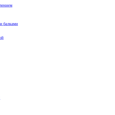
лением
и балками
ой
ы