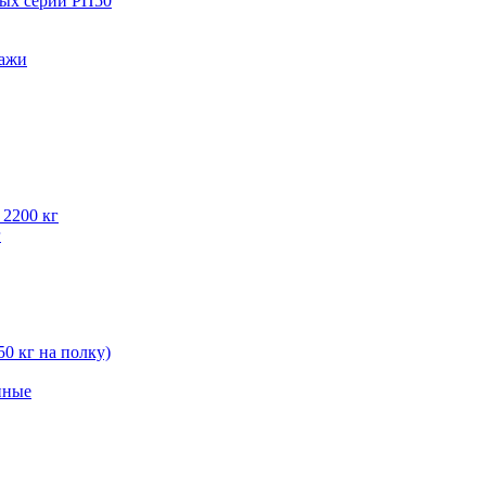
вых серии РП50
лажи
 2200 кг
г
50 кг на полку)
нные