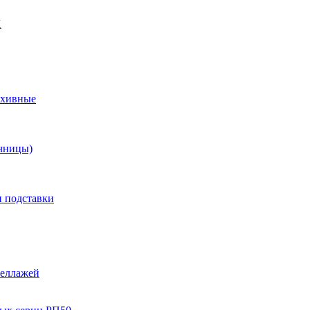
X
рхивные
чницы)
и подставки
теллажей