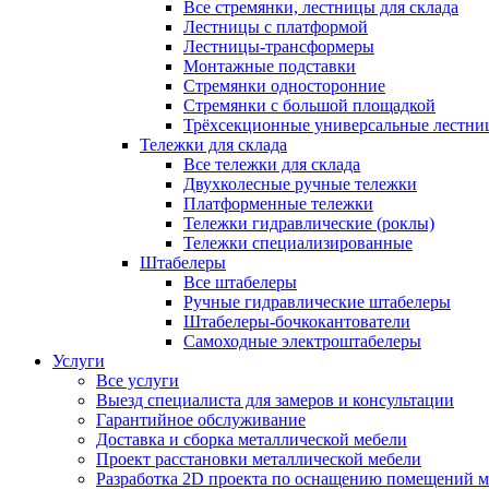
Все стремянки, лестницы для склада
Лестницы с платформой
Лестницы-трансформеры
Монтажные подставки
Стремянки односторонние
Стремянки с большой площадкой
Трёхсекционные универсальные лестни
Тележки для склада
Все тележки для склада
Двухколесные ручные тележки
Платформенные тележки
Тележки гидравлические (роклы)
Тележки специализированные
Штабелеры
Все штабелеры
Ручные гидравлические штабелеры
Штабелеры-бочкокантователи
Самоходные электроштабелеры
Услуги
Все услуги
Выезд специалиста для замеров и консультации
Гарантийное обслуживание
Доставка и сборка металлической мебели
Проект расстановки металлической мебели
Разработка 2D проекта по оснащению помещений 