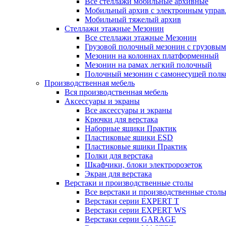
Все стеллажи мобильные архивные
Мобильный архив с электронным управ
Мобильный тяжелый архив
Стеллажи этажные Мезонин
Все стеллажи этажные Мезонин
Грузовой полочный мезонин с грузовым
Мезонин на колоннах платформенный
Мезонин на рамах легкий полочный
Полочный мезонин с самонесущей полк
Производственная мебель
Вся производственная мебель
Аксессуары и экраны
Все аксессуары и экраны
Крючки для верстака
Наборные ящики Практик
Пластиковые ящики ESD
Пластиковые ящики Практик
Полки для верстака
Шкафчики, блоки электророзеток
Экран для верстака
Верстаки и производственные столы
Все верстаки и производственные стол
Верстаки серии EXPERT T
Верстаки серии EXPERT WS
Верстаки серии GARAGE