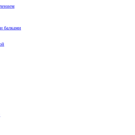
лением
и балками
ой
ы