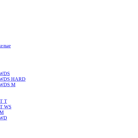
желые
 WDS
К WDS HARD
 WDS M
T T
RT WS
 M
 WD