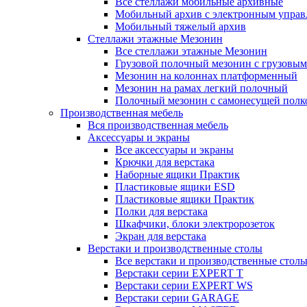
Все стеллажи мобильные архивные
Мобильный архив с электронным управ
Мобильный тяжелый архив
Стеллажи этажные Мезонин
Все стеллажи этажные Мезонин
Грузовой полочный мезонин с грузовым
Мезонин на колоннах платформенный
Мезонин на рамах легкий полочный
Полочный мезонин с самонесущей полк
Производственная мебель
Вся производственная мебель
Аксессуары и экраны
Все аксессуары и экраны
Крючки для верстака
Наборные ящики Практик
Пластиковые ящики ESD
Пластиковые ящики Практик
Полки для верстака
Шкафчики, блоки электророзеток
Экран для верстака
Верстаки и производственные столы
Все верстаки и производственные стол
Верстаки серии EXPERT T
Верстаки серии EXPERT WS
Верстаки серии GARAGE