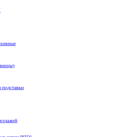
X
рхивные
чницы)
и подставки
теллажей