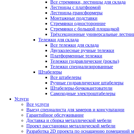
Все стремянки, лестницы для склада
Лестницы с платформой
Лестницы-трансформеры
Монтажные подставки
Стремянки односторонние
Стремянки с большой площадкой
Трёхсекционные универсальные лестни
Тележки для склада
Все тележки для склада
Двухколесные ручные тележки
Платформенные тележки
Тележки гидравлические (роклы)
Тележки специализированные
Штабелеры
Все штабелеры
Ручные гидравлические штабелеры
Штабелеры-бочкокантователи
Самоходные электроштабелеры
Услуги
Все услуги
Выезд специалиста для замеров и консультации
Гарантийное обслуживание
Доставка и сборка металлической мебели
Проект расстановки металлической мебели
Разработка 2D проекта по оснащению помещений 