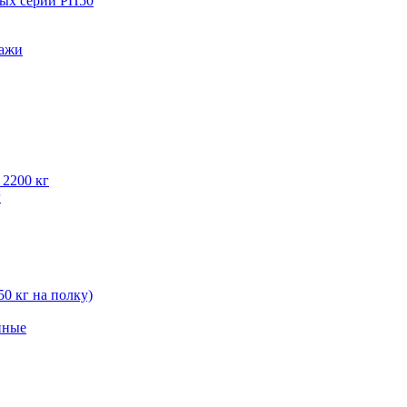
вых серии РП50
лажи
 2200 кг
г
50 кг на полку)
нные