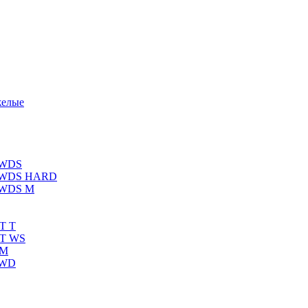
желые
 WDS
К WDS HARD
 WDS M
T T
RT WS
 M
 WD