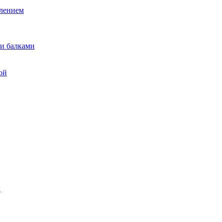
лением
и балками
ой
ы