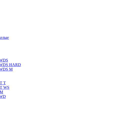
желые
 WDS
К WDS HARD
 WDS M
T T
RT WS
 M
 WD