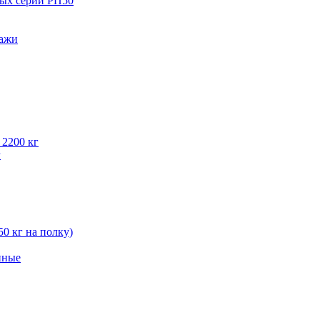
вых серии РП50
лажи
 2200 кг
г
50 кг на полку)
нные