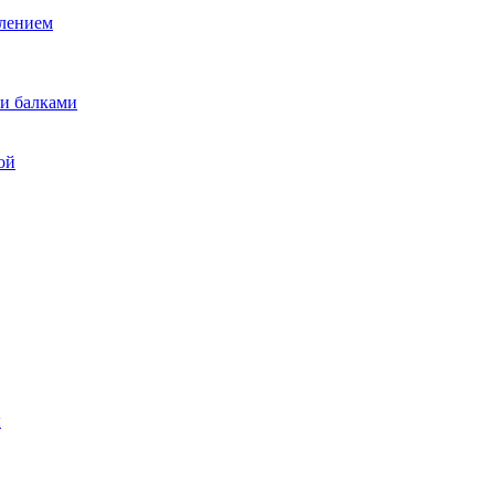
лением
и балками
ой
ы