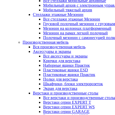
Все стеллажи мобильные архивные
Мобильный архив с электронным управ
Мобильный тяжелый архив
Стеллажи этажные Мезонин
Все стеллажи этажные Мезонин
Грузовой полочный мезонин с грузовым
Мезонин на колоннах платформенный
Мезонин на рамах легкий полочный
Полочный мезонин с самонесущей полк
Производственная мебель
Вся производственная мебель
Аксессуары и экраны
Все аксессуары и экраны
Крючки для верстака
Наборные ящики Практик
Пластиковые ящики ESD
Пластиковые ящики Практик
Полки для верстака
Шкафчики, блоки электророзеток
Экран для верстака
Верстаки и производственные столы
Все верстаки и производственные стол
Верстаки серии EXPERT T
Верстаки серии EXPERT WS
Верстаки серии GARAGE