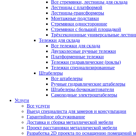
Все стремянки, лестницы для склада
Лестницы с платформой
Лестницы-трансформеры
Монтажные подставки
Стремянки односторонние
Стремянки с большой площадкой
Трёхсекционные универсальные лестни
Тележки для склада
Все тележки для склада
Двухколесные ручные тележки
Платформенные тележки
Тележки гидравлические (роклы)
Тележки специализированные
Штабелеры
Все штабелеры
Ручные гидравлические штабелеры
Штабелеры-бочкокантователи
Самоходные электроштабелеры
Услуги
Все услуги
Выезд специалиста для замеров и консультации
Гарантийное обслуживание
Доставка и сборка металлической мебели
Проект расстановки металлической мебели
Разработка 2D проекта по оснащению помещений 