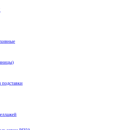
X
рхивные
чницы)
и подставки
теллажей