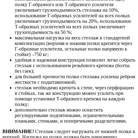
полку Г-образного или Т-образного усилителя
увеличивает грузоподъемность стеллажа на 10%,
использование Г-образных усилителей на всех полках
увеличивает грузоподъемность на 20%, использование
Т-образных усилителей на всех полках увеличивает
грузоподъемность на 50 %;
максимальная нагрузка на весь стеллаж в стандартной
комплектации (верхняя и нижняя полки крепятся через
Г-образные усилители, остальные полки напрямую к
стойке) –750 кг;
удобная и надежная конструкция позволит легко собрать
стеллаж с использованием резьбового крепежа (болты
без гаек);
для большей прочности полки стеллажа усилены ребром
жесткости с подштамповкой;
стеллаж необходимо крепить к стене, через перфорацию
в стойках, так же конструкцию можно усилить при
помощи установки Т-образного крепежа на каждую
полку;
дополнительно стеллаж можно оснастить
регулируемыми подпятниками, ограничительными
планками, стенками, и поперечными разделителями.
ВНИМАНИЕ!
Стеллаж следует нагружать от нижней полки к
верхней. Нагрузка на полки должна быть равномерно