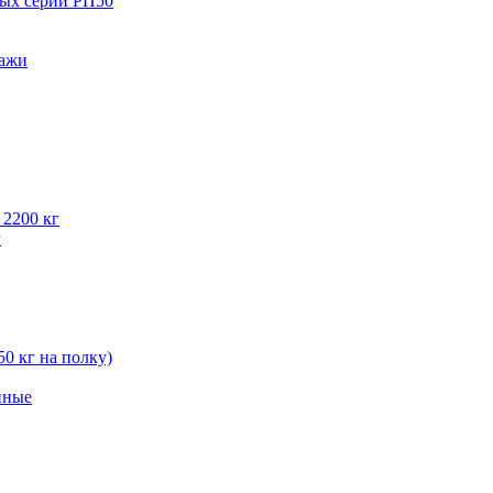
вых серии РП50
лажи
 2200 кг
г
50 кг на полку)
нные