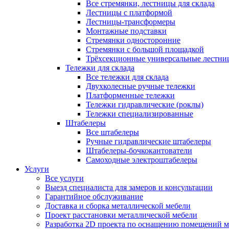
Все стремянки, лестницы для склада
Лестницы с платформой
Лестницы-трансформеры
Монтажные подставки
Стремянки односторонние
Стремянки с большой площадкой
Трёхсекционные универсальные лестни
Тележки для склада
Все тележки для склада
Двухколесные ручные тележки
Платформенные тележки
Тележки гидравлические (роклы)
Тележки специализированные
Штабелеры
Все штабелеры
Ручные гидравлические штабелеры
Штабелеры-бочкокантователи
Самоходные электроштабелеры
Услуги
Все услуги
Выезд специалиста для замеров и консультации
Гарантийное обслуживание
Доставка и сборка металлической мебели
Проект расстановки металлической мебели
Разработка 2D проекта по оснащению помещений 