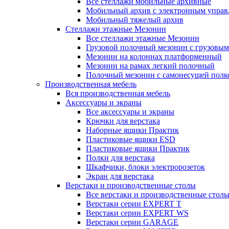
Все стеллажи мобильные архивные
Мобильный архив с электронным управ
Мобильный тяжелый архив
Стеллажи этажные Мезонин
Все стеллажи этажные Мезонин
Грузовой полочный мезонин с грузовым
Мезонин на колоннах платформенный
Мезонин на рамах легкий полочный
Полочный мезонин с самонесущей полк
Производственная мебель
Вся производственная мебель
Аксессуары и экраны
Все аксессуары и экраны
Крючки для верстака
Наборные ящики Практик
Пластиковые ящики ESD
Пластиковые ящики Практик
Полки для верстака
Шкафчики, блоки электророзеток
Экран для верстака
Верстаки и производственные столы
Все верстаки и производственные стол
Верстаки серии EXPERT T
Верстаки серии EXPERT WS
Верстаки серии GARAGE