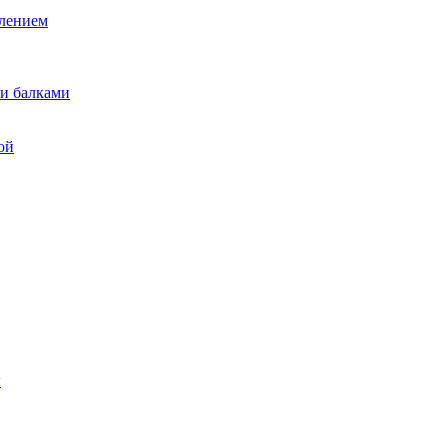
лением
и балками
ой
ы