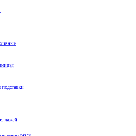
X
рхивные
чницы)
и подставки
теллажей