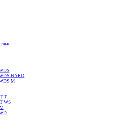
желые
 WDS
К WDS HARD
 WDS M
T T
RT WS
 M
 WD