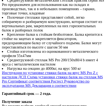
Среднегрузовой металлический стеллаж практик серии MS
Pro предназначен для использования как на складах и
производствах, так и в небольших помещениях – гаражи,
торговые точки, кладовые
Полочные стеллажи представляют собой, легко
собираемую и разбираемую конструкцию, которая состоит из
вертикальных рам, закрепленных на них горизонтальных
балок и разборных полок
Крепление балки к стойкам безболтовое. Балка крепится к
стойке на зацепах и закрепляется фиксатором,
предохраняющим балку от случайного подъема. Балки могут
переставляться по высоте с шагом 50 мм
Стойки изготовлены из оцинкованного металлического
профиля 55х47мм
Среднегрузовой стеллаж MS Pro 200/150x80/4 b имеет 4
яруса с металлическим настилом
Нагрузка на секцию до 4000кг, на ярус 500 кг
Инструкция по установке стяжки балок на ярус MS Pro Z с
настилом ДСП
Схема установки стяжки балок на стеллаж MS
Pro
Сертификат соответствия Ростест
Руководство по
эксплуатации MS
Декларация о соответствии
Гарантийный срок — 2 года.
Получение заказа
Вы можете выбрать удобный способ получения при