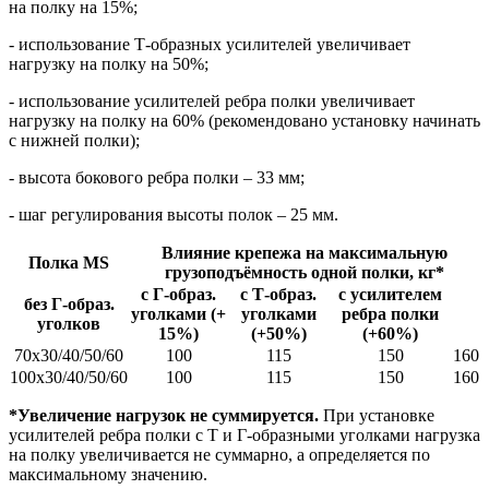
на полку на 15%;
- использование Т-образных усилителей увеличивает
нагрузку на полку на 50%;
- использование усилителей ребра полки увеличивает
нагрузку на полку на 60% (рекомендовано установку начинать
с нижней полки);
- высота бокового ребра полки – 33 мм;
- шаг регулирования высоты полок – 25 мм.
Влияние крепежа на максимальную
Полка MS
грузоподъёмность одной полки, кг*
с Г-образ.
с Т-образ.
с усилителем
без Г-образ.
уголками (+
уголками
ребра полки
уголков
15%)
(+50%)
(+60%)
70х30/40/50/60
100
115
150
160
100х30/40/50/60
100
115
150
160
*Увеличение нагрузок не суммируется.
При установке
усилителей ребра полки с Т и Г-образными уголками нагрузка
на полку увеличивается не суммарно, а определяется по
максимальному значению.