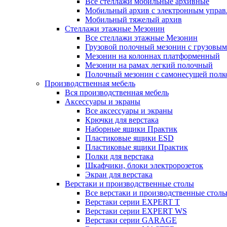
Все стеллажи мобильные архивные
Мобильный архив с электронным управ
Мобильный тяжелый архив
Стеллажи этажные Мезонин
Все стеллажи этажные Мезонин
Грузовой полочный мезонин с грузовым
Мезонин на колоннах платформенный
Мезонин на рамах легкий полочный
Полочный мезонин с самонесущей полк
Производственная мебель
Вся производственная мебель
Аксессуары и экраны
Все аксессуары и экраны
Крючки для верстака
Наборные ящики Практик
Пластиковые ящики ESD
Пластиковые ящики Практик
Полки для верстака
Шкафчики, блоки электророзеток
Экран для верстака
Верстаки и производственные столы
Все верстаки и производственные стол
Верстаки серии EXPERT T
Верстаки серии EXPERT WS
Верстаки серии GARAGE