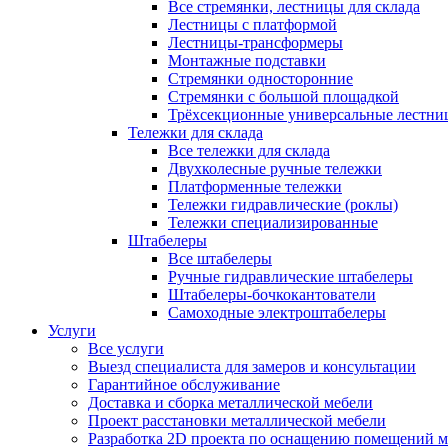
Все стремянки, лестницы для склада
Лестницы с платформой
Лестницы-трансформеры
Монтажные подставки
Стремянки односторонние
Стремянки с большой площадкой
Трёхсекционные универсальные лестни
Тележки для склада
Все тележки для склада
Двухколесные ручные тележки
Платформенные тележки
Тележки гидравлические (роклы)
Тележки специализированные
Штабелеры
Все штабелеры
Ручные гидравлические штабелеры
Штабелеры-бочкокантователи
Самоходные электроштабелеры
Услуги
Все услуги
Выезд специалиста для замеров и консультации
Гарантийное обслуживание
Доставка и сборка металлической мебели
Проект расстановки металлической мебели
Разработка 2D проекта по оснащению помещений 