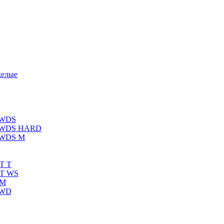
желые
 WDS
К WDS HARD
 WDS M
T T
RT WS
 M
 WD