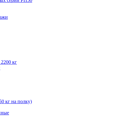
вых серии РП50
лажи
 2200 кг
г
50 кг на полку)
нные