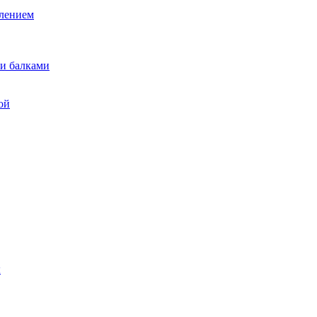
лением
и балками
ой
ы