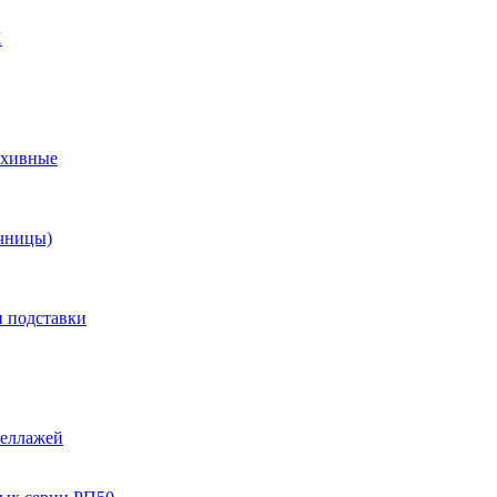
X
рхивные
чницы)
и подставки
теллажей