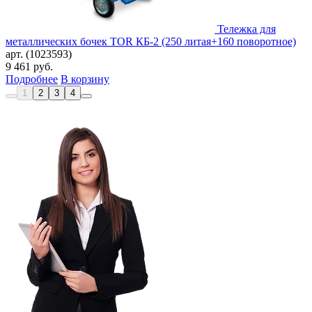
Тележка для
металлических бочек TOR КБ-2 (250 литая+160 поворотное)
арт. (1023593)
9 461
руб.
Подробнее
В корзину
1
2
3
4