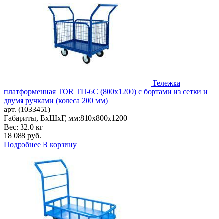
Тележка
платформенная TOR ТП-6С (800х1200) с бортами из сетки и
двумя ручками (колеса 200 мм)
арт. (1033451)
Габариты, ВxШxГ, мм:
810x800x1200
Вес: 32.0 кг
18 088
руб.
Подробнее
В корзину