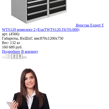
Верстак Expert T
WTS120 комплект 2 (ExpTWTS120.T6/T6.000)
арт. (4566)
Габариты, ВxШxГ, мм:
870x1200x750
Вес: 132 кг
160 689
руб.
Подробнее
В корзину
1
2
3