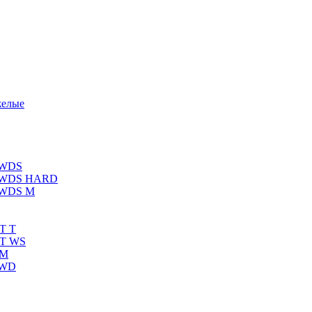
желые
 WDS
К WDS HARD
 WDS M
T T
RT WS
 M
 WD