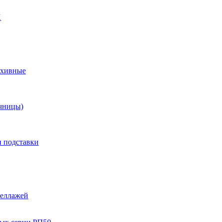
X
рхивные
чницы)
и подставки
теллажей