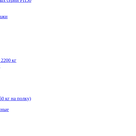
вых серии РП50
лажи
 2200 кг
г
50 кг на полку)
нные