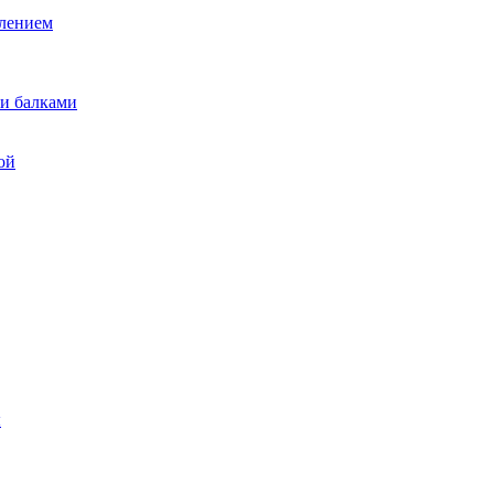
лением
и балками
ой
ы