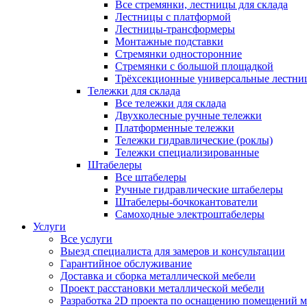
Все стремянки, лестницы для склада
Лестницы с платформой
Лестницы-трансформеры
Монтажные подставки
Стремянки односторонние
Стремянки с большой площадкой
Трёхсекционные универсальные лестни
Тележки для склада
Все тележки для склада
Двухколесные ручные тележки
Платформенные тележки
Тележки гидравлические (роклы)
Тележки специализированные
Штабелеры
Все штабелеры
Ручные гидравлические штабелеры
Штабелеры-бочкокантователи
Самоходные электроштабелеры
Услуги
Все услуги
Выезд специалиста для замеров и консультации
Гарантийное обслуживание
Доставка и сборка металлической мебели
Проект расстановки металлической мебели
Разработка 2D проекта по оснащению помещений 