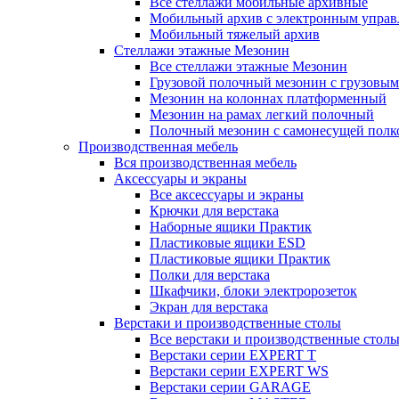
Все стеллажи мобильные архивные
Мобильный архив с электронным управ
Мобильный тяжелый архив
Стеллажи этажные Мезонин
Все стеллажи этажные Мезонин
Грузовой полочный мезонин с грузовым
Мезонин на колоннах платформенный
Мезонин на рамах легкий полочный
Полочный мезонин с самонесущей полк
Производственная мебель
Вся производственная мебель
Аксессуары и экраны
Все аксессуары и экраны
Крючки для верстака
Наборные ящики Практик
Пластиковые ящики ESD
Пластиковые ящики Практик
Полки для верстака
Шкафчики, блоки электророзеток
Экран для верстака
Верстаки и производственные столы
Все верстаки и производственные стол
Верстаки серии EXPERT T
Верстаки серии EXPERT WS
Верстаки серии GARAGE