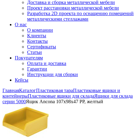
Доставка и сборка металлической мебели
Проект расстановки металлической мебели
Разработка 2D проекта по оснащению помещений
металлическими стеллажами
О нас
О компании
Клиенты
Контакты
Сертификаты
Статьи
Покупателям
Оплата и доставка
Гарантии
Инструкции для сборки
Кейсы
Главная
Каталог
Пластиковая тара
Пластиковые ящики и
контейнеры
Пластиковые ящики для склада
Ящики для склада
серии 5000
Ящик Ancona 107х98х47 PP, желтый