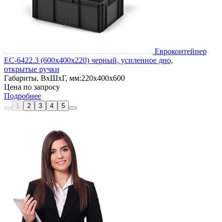
Евроконтейнер
ЕС-6422.3 (600х400х220) черный, усиленное дно,
открытые ручки
Габариты, ВxШxГ, мм:
220x400x600
Цена по запросу
Подробнее
1
2
3
4
5