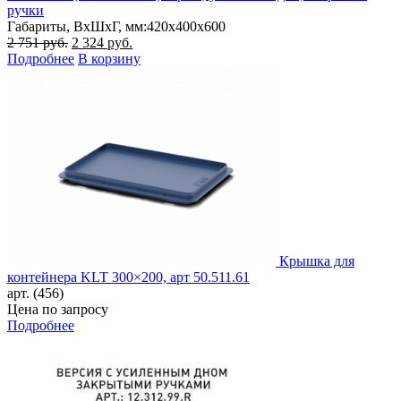
ручки
Габариты, ВxШxГ, мм:
420x400x600
Первоначальная
Текущая
2 751
руб.
2 324
руб.
цена
цена:
Подробнее
В корзину
составляла
2
2
324 руб..
751 руб..
Крышка для
контейнера KLT 300×200, арт 50.511.61
арт. (456)
Цена по запросу
Подробнее