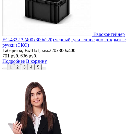
Евроконтейнер
ЕС-4322.3 (400х300х220) черный, усиленное дно, открытые
ручки (ЭКО)
Габариты, ВxШxГ, мм:
220x300x400
Первоначальная
Текущая
701
руб.
636
руб.
цена
цена:
Подробнее
В корзину
составляла
636 руб..
1
2
3
4
5
701 руб..