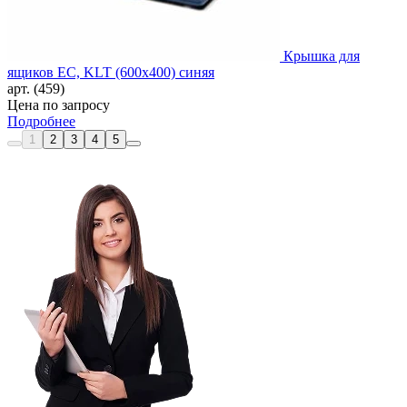
Крышка для
ящиков EC, KLT (600х400) синяя
арт. (459)
Цена по запросу
Подробнее
1
2
3
4
5