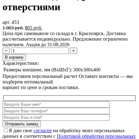
отверстиями
арт. 453
Первоначальная
Текущая
1 003
руб.
865
руб.
цена
цена:
Цена при самовывозе со склада в г. Красноярск. Доставка
составляла
865 руб..
рассчитывается индивидуально. Предложение ограничено
1
наличием. Акция до 31.08.2026
003 руб..
−
+
В корзину
Характеристики:
Размеры внешние, мм (ВxШxГ):
300x300x400
Предоставим персональный расчет
Оставьте контакты — мы
подберем оптимальный
вариант по цене и срокам поставки.
Я даю свое
согласие
на обработку моих персональных
данных в соответствии с
Политикой обработки персональных