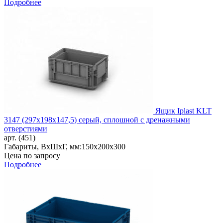
Подробнее
Ящик Iplast KLT
3147 (297х198х147,5) серый, сплошной с дренажными
отверстиями
арт. (451)
Габариты, ВxШxГ, мм:
150x200x300
Цена по запросу
Подробнее