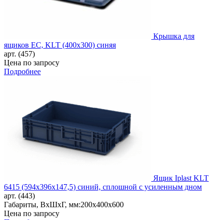
Крышка для
ящиков EC, KLT (400х300) синяя
арт. (457)
Цена по запросу
Подробнее
Ящик Iplast KLT
6415 (594х396х147,5) синий, сплошной с усиленным дном
арт. (443)
Габариты, ВxШxГ, мм:
200x400x600
Цена по запросу