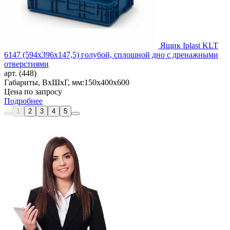
Ящик Iplast KLT
6147 (594х396х147,5) голубой, сплошной дно с дренажными
отверстиями
арт. (448)
Габариты, ВxШxГ, мм:
150x400x600
Цена по запросу
Подробнее
1
2
3
4
5