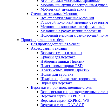
Все стеллажи мобильные архивные
Мобильный архив с электронным управ
Мобильный тяжелый архив
Стеллажи этажные Мезонин
Все стеллажи этажные Мезонин
Грузовой полочный мезонин с грузовым
Мезонин на колоннах платформенный
Мезонин на рамах легкий полочный
Полочный мезонин с самонесущей полк
Производственная мебель
Вся производственная мебель
Аксессуары и экраны
Все аксессуары и экраны
Крючки для верстака
Наборные ящики Практик
Пластиковые ящики ESD
Пластиковые ящики Практик
Полки для верстака
Шкафчики, блоки электророзеток
Экран для верстака
Верстаки и производственные столы
Все верстаки и производственные стол
Верстаки серии EXPERT T
Верстаки серии EXPERT WS
Верстаки серии GARAGE