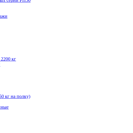
вых серии РП50
лажи
 2200 кг
г
50 кг на полку)
нные