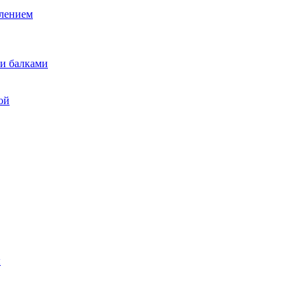
лением
и балками
ой
ы