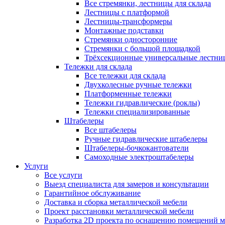
Все стремянки, лестницы для склада
Лестницы с платформой
Лестницы-трансформеры
Монтажные подставки
Стремянки односторонние
Стремянки с большой площадкой
Трёхсекционные универсальные лестни
Тележки для склада
Все тележки для склада
Двухколесные ручные тележки
Платформенные тележки
Тележки гидравлические (роклы)
Тележки специализированные
Штабелеры
Все штабелеры
Ручные гидравлические штабелеры
Штабелеры-бочкокантователи
Самоходные электроштабелеры
Услуги
Все услуги
Выезд специалиста для замеров и консультации
Гарантийное обслуживание
Доставка и сборка металлической мебели
Проект расстановки металлической мебели
Разработка 2D проекта по оснащению помещений 