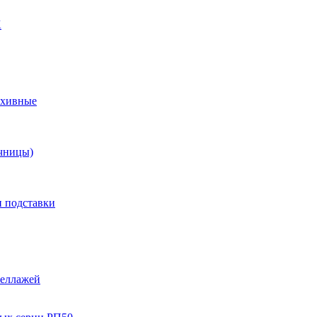
X
рхивные
чницы)
и подставки
теллажей