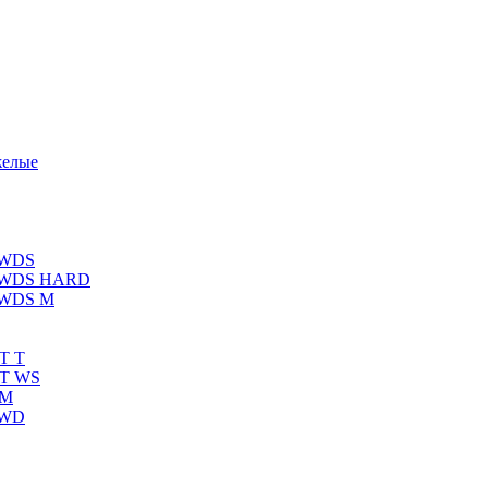
желые
 WDS
К WDS HARD
 WDS M
T T
RT WS
 M
 WD