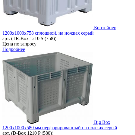
Контейнер
1200х1000х758 сплошной, на ножках серый
арт. (TR-Box 1210 S (758))
Цена по запросу
Подробнее
Big Box
1200x1000x580 мм перфорированный на ножках серый
арт. (D-Box 1210 P (580))