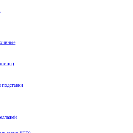
X
рхивные
чницы)
и подставки
теллажей