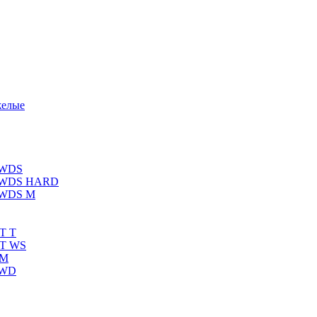
желые
 WDS
К WDS HARD
 WDS M
T T
RT WS
 M
 WD