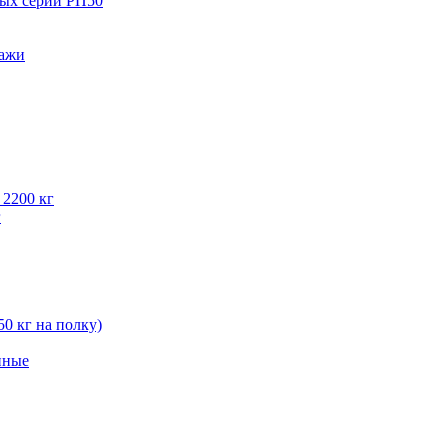
вых серии РП50
лажи
 2200 кг
г
50 кг на полку)
нные