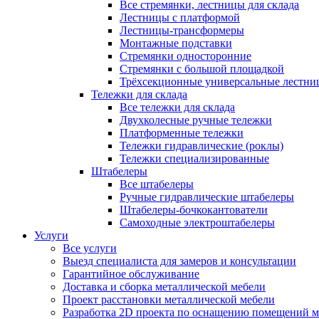
Все стремянки, лестницы для склада
Лестницы с платформой
Лестницы-трансформеры
Монтажные подставки
Стремянки односторонние
Стремянки с большой площадкой
Трёхсекционные универсальные лестни
Тележки для склада
Все тележки для склада
Двухколесные ручные тележки
Платформенные тележки
Тележки гидравлические (роклы)
Тележки специализированные
Штабелеры
Все штабелеры
Ручные гидравлические штабелеры
Штабелеры-бочкокантователи
Самоходные электроштабелеры
Услуги
Все услуги
Выезд специалиста для замеров и консультации
Гарантийное обслуживание
Доставка и сборка металлической мебели
Проект расстановки металлической мебели
Разработка 2D проекта по оснащению помещений 