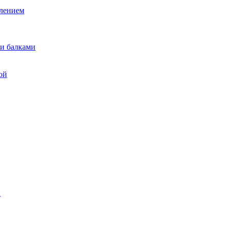
лением
и балками
ой
ы