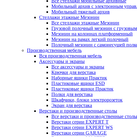
Все стеллажи мобильные архивные
Мобильный архив с электронным управ
Мобильный тяжелый архив
Стеллажи этажные Мезонин
Все стеллажи этажные Мезонин
Грузовой полочный мезонин с грузовым
Мезонин на колоннах платформенный
Мезонин на рамах легкий полочный
Полочный мезонин с самонесущей полк
Производственная мебель
Вся производственная мебель
Аксессуары и экраны
Все аксессуары и экраны
Крючки для верстака
Наборные ящики Практик
Пластиковые ящики ESD
Пластиковые ящики Практик
Полки для верстака
Шкафчики, блоки электророзеток
Экран для верстака
Верстаки и производственные столы
Все верстаки и производственные стол
Верстаки серии EXPERT T
Верстаки серии EXPERT WS
Верстаки серии GARAGE