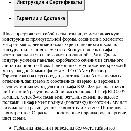
Инструкция и Сертификаты
Гарантии и Доставка
Шкаф представляет собой цельносварную металлическую
конструкцию прямоугольной формы, соединение элементов
которой выполнены методом сварки сплошным швом по
контуру прилегания элементов. Корпус и дверь шкафа
изготовлены из стального листа толщиной 1,5мм. Дверь
изнутри усилена панелью коробчатого сечения из стального
листа толщиной 0,8 мм. В двери шкафа установлен врезной 8-
ми сувальдный замок фирмы «ПРО САМ» (Россия).
Горизонтальная перегородка делит шкаф на 3 независимых
отделения, запираемых собственной дверью. В верхнем, в
среднем и нижнем отделении шкафа КБС-033 располагается
по 1 съемной регулируемой по высоте полке. Шкаф КБС-033
комплектуется 3-мя съемными регулируемыми по высоте
полками. Шкаф имеет подиум (подставку) высотой 47 мм для
возможности размещения его вплотную к стене. Петли шкафа
– внутренние. Окраска — полимерное порошковое покрытие,
цвет серый.
Габариты изделий приведены без учета габаритов