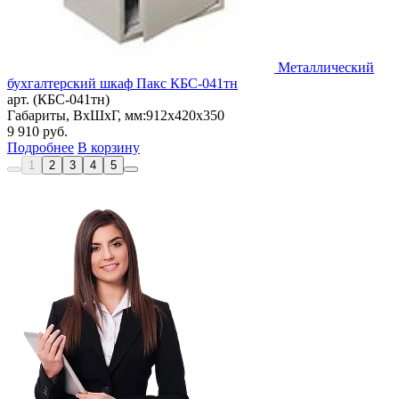
Металлический
бухгалтерский шкаф Пакс КБС-041тн
арт. (КБС-041тн)
Габариты, ВxШxГ, мм:
912x420x350
9 910
руб.
Подробнее
В корзину
1
2
3
4
5