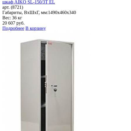
шкаф AIKO SL-150/3Т EL
арт. (8721)
Габариты, ВxШxГ, мм:
1490x460x340
Вес: 36 кг
20 607
руб.
Подробнее
В корзину