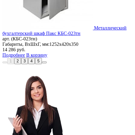
Металлический
бухгалтерский шкаф Пакс КБС-023тн
арт. (КБС-023тн)
Габариты, ВxШxГ, мм:
1252x420x350
14 286
руб.
Подробнее
В корзину
1
2
3
4
5